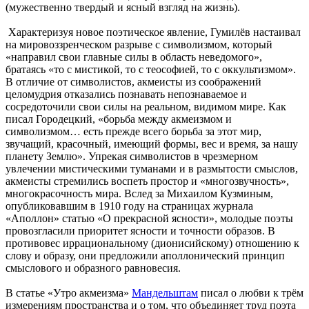
(мужественно твердый и ясный взгляд на жизнь).
Характеризуя новое поэтическое явление, Гумилёв настаивал
на мировоззренческом разрыве с символизмом, который
«направил свои главные силы в область неведомого»,
братаясь «то с мистикой, то с теософией, то с оккультизмом».
В отличие от символистов, акмеисты из соображений
целомудрия отказались познавать непознаваемое и
сосредоточили свои силы на реальном, видимом мире. Как
писал Городецкий, «борьба между акмеизмом и
символизмом… есть прежде всего борьба за этот мир,
звучащий, красочный, имеющий формы, вес и время, за нашу
планету Землю». Упрекая символистов в чрезмерном
увлечении мистическими туманами и в размытости смыслов,
акмеисты стремились воспеть простор и «многозвучность»,
многокрасочность мира. Вслед за Михаилом Кузминым,
опубликовавшим в 1910 году на страницах журнала
«Аполлон» статью «О прекрасной ясности», молодые поэты
провозгласили приоритет ясности и точности образов. В
противовес иррациональному (дионисийскому) отношению к
слову и образу, они предложили аполлонический принцип
смыслового и образного равновесия.
В статье «Утро акмеизма»
Мандельштам
писал о любви к трём
измерениям пространства и о том, что объединяет труд поэта