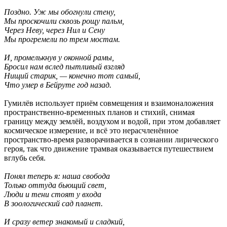
Поздно. Уж мы обогнули стену,
Мы проскочили сквозь рощу пальм,
Через Неву, через Нил и Сену
Мы прогремели по трем мостам.
И, промелькнув у оконной рамы,
Бросил нам вслед пытливый взгляд
Нищий старик, — конечно тот самый,
Что умер в Бейруте год назад.
Гумилёв использует приём совмещения и взаимоналожения
пространственно-временных планов и стихий, снимая
границу между землёй, воздухом и водой, при этом добавляет
космическое измерение, и всё это нерасчленённое
пространство-время разворачивается в сознании лирического
героя, так что движение трамвая оказывается путешествием
вглубь себя.
Понял теперь я: наша свобода
Только оттуда бьющий свет,
Люди и тени стоят у входа
В зоологический сад планет.
И сразу ветер знакомый и сладкий,