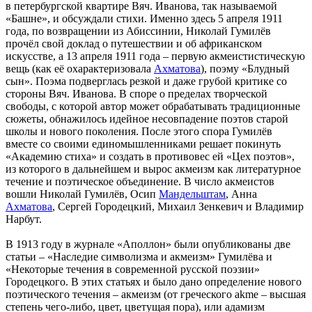
в петербургской квартире Вяч. Иванова, так называемой
«Башне», и обсуждали стихи. Именно здесь 5 апреля 1911
года, по возвращении из Абиссинии, Николай Гумилёв
прочёл свой доклад о путешествии и об африканском
искусстве, а 13 апреля 1911 года – первую акмеистистическую
вещь (как её охарактеризовала
Ахматова
), поэму «Блудный
сын». Поэма подверглась резкой и даже грубой критике со
стороны Вяч. Иванова. В споре о пределах творческой
свободы, с которой автор может обрабатывать традиционные
сюжеты, обнажилось идейное несовпадение поэтов старой
школы и нового поколения. После этого спора Гумилёв
вместе со своими единомышленниками решает покинуть
«Академию стиха» и создать в противовес ей «Цех поэтов»,
из которого в дальнейшем и вырос акмеизм как литературное
течение и поэтическое объединение. В число акмеистов
вошли Николай Гумилёв, Осип
Мандельштам
, Анна
Ахматова
, Сергей Городецкий, Михаил Зенкевич и Владимир
Нарбут.
В 1913 году в журнале «Аполлон» были опубликованы две
статьи – «Наследие символизма и акмеизм» Гумилёва и
«Некоторые течения в современной русской поэзии»
Городецкого. В этих статьях и было дано определение нового
поэтического течения – акмеизм (от греческого akme – высшая
степень чего-либо, цвет, цветущая пора), или адамизм