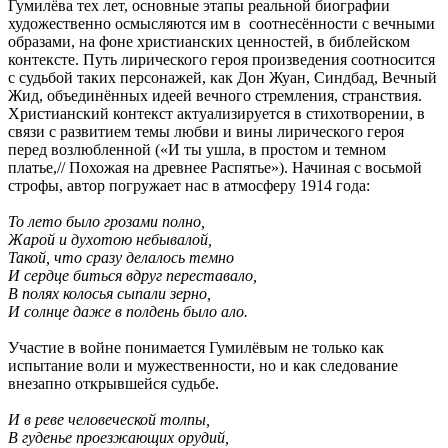
Гумилёва тех лет, основные этапы реальной биографии
художественно осмысляются им в соотнесённости с вечными
образами, на фоне христианских ценностей, в библейском
контексте. Путь лирического героя произведения соотносится
с судьбой таких персонажей, как Дон Жуан, Синдбад, Вечный
Жид, объединённых идеей вечного стремления, странствия.
Христианский контекст актуализируется в стихотворении, в
связи с развитием темы любви и вины лирического героя
перед возлюбленной («И ты ушла, в простом и темном
платье,// Похожая на древнее Распятье»). Начиная с восьмой
строфы, автор погружает нас в атмосферу 1914 года:
То лето было грозами полно,
Жарой и духотою небывалой,
Такой, что сразу делалось темно
И сердце биться вдруг переставало,
В полях колосья сыпали зерно,
И солнце даже в полдень было ало.
Участие в войне понимается Гумилёвым не только как
испытание воли и мужественности, но и как следование
внезапно открывшейся судьбе.
И в реве человеческой толпы,
В гуденье проезжающих орудий,