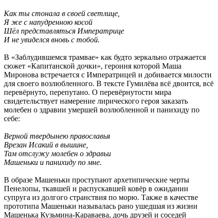
Как ты стонала в своей светлице,
Я же с напудренною косой
Шёл представляться Императрице
И не увиделся вновь с тобой.
В «Заблудившемся трамвае» как будто зеркально отражается
сюжет «Капитанской дочки», героиня которой Маша
Миронова встречается с Императрицей и добивается милости
для своего возлюбленного. В тексте Гумилёва всё двоится, всё
перевёрнуто, перепутано. О перевёрнутости мира
свидетельствует намерение лирического героя заказать
молебен о здравии умершей возлюбленной и панихиду по
себе:
Верной твердынею православья
Врезан Исакий в вышине,
Там отслужу молебен о здравьи
Машеньки и панихиду по мне.
В образе Машеньки проступают архетипические черты
Пенелопы, ткавшей и распускавшей ковёр в ожидании
супруга из долгого странствия по морю. Также в качестве
прототипа Машеньки называлась рано ушедшая из жизни
Машенька Кузьмина-Караваева, дочь друзей и соседей