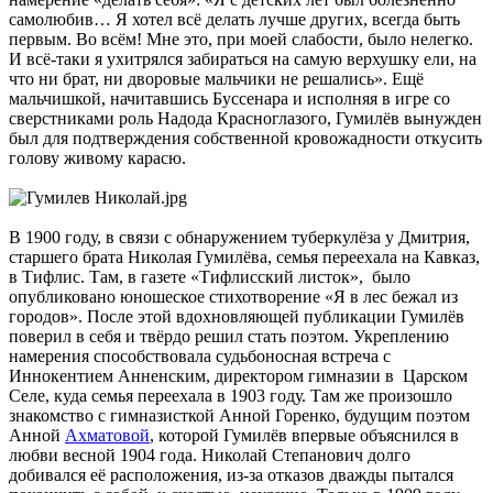
самолюбив… Я хотел всё делать лучше других, всегда быть
первым. Во всём! Мне это, при моей слабости, было нелегко.
И всё-таки я ухитрялся забираться на самую верхушку ели, на
что ни брат, ни дворовые мальчики не решались». Ещё
мальчишкой, начитавшись Буссенара и исполняя в игре со
сверстниками роль Надода Красноглазого, Гумилёв вынужден
был для подтверждения собственной кровожадности откусить
голову живому карасю.
В 1900 году, в связи с обнаружением туберкулёза у Дмитрия,
старшего брата Николая Гумилёва, семья переехала на Кавказ,
в Тифлис. Там, в газете «Тифлисский листок», было
опубликовано юношеское стихотворение «Я в лес бежал из
городов». После этой вдохновляющей публикации Гумилёв
поверил в себя и твёрдо решил стать поэтом. Укреплению
намерения способствовала судьбоносная встреча с
Иннокентием Анненским, директором гимназии в Царском
Селе, куда семья переехала в 1903 году. Там же произошло
знакомство с гимназисткой Анной Горенко, будущим поэтом
Анной
Ахматовой
, которой Гумилёв впервые объяснился в
любви весной 1904 года. Николай Степанович долго
добивался её расположения, из-за отказов дважды пытался