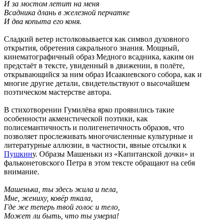
И за мостом летит на меня
Всадника длань в железной перчатке
И два копыта его коня.
Сладкий ветер истолковывается как символ духовного
открытия, обретения сакрального знания. Мощный,
кинематографичный образ Медного всадника, каким он
предстаёт в тексте, увиденный в движении, в полёте,
открывающийся за ним образ Исаакиевского собора, как и
многие другие детали, свидетельствуют о высочайшем
поэтическом мастерстве автора.
В стихотворении Гумилёва ярко проявились такие
особенности акмеистической поэтики, как
полисемантичность и полигенетичность образов, что
позволяет прослеживать многочисленные культурные и
литературные аллюзии, в частности, явные отсылки к
Пушкин
у. Образы Машеньки из «Капитанской дочки» и
фальконетовского Петра в этом тексте обращают на себя
внимание.
Машенька, ты здесь жила и пела,
Мне, жениху, ковёр ткала,
Где же теперь твой голос и тело,
Может ли быть, что ты умерла!