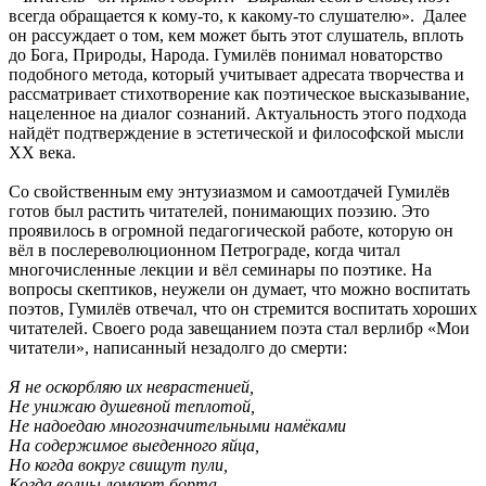
всегда обращается к кому-то, к какому-то слушателю». Далее
он рассуждает о том, кем может быть этот слушатель, вплоть
до Бога, Природы, Народа. Гумилёв понимал новаторство
подобного метода, который учитывает адресата творчества и
рассматривает стихотворение как поэтическое высказывание,
нацеленное на диалог сознаний. Актуальность этого подхода
найдёт подтверждение в эстетической и философской мысли
ХХ века.
Со свойственным ему энтузиазмом и самоотдачей Гумилёв
готов был растить читателей, понимающих поэзию. Это
проявилось в огромной педагогической работе, которую он
вёл в послереволюционном Петрограде, когда читал
многочисленные лекции и вёл семинары по поэтике. На
вопросы скептиков, неужели он думает, что можно воспитать
поэтов, Гумилёв отвечал, что он стремится воспитать хороших
читателей. Своего рода завещанием поэта стал верлибр «Мои
читатели», написанный незадолго до смерти:
Я не оскорбляю их неврастенией,
Не унижаю душевной теплотой,
Не надоедаю многозначительными намёками
На содержимое выеденного яйца,
Но когда вокруг свищут пули,
Когда волны ломают борта,