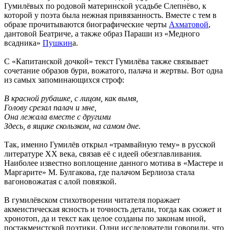
Гумилёвых по родовой материнской усадьбе Слепнёво, к
которой у поэта была нежная привязанность. Вместе с тем в
образе прочитываются биографические черты
Ахматовой
,
дантовой Беатриче, а также образ Параши из «Медного
всадника»
Пушкин
а.
С «Капитанской дочкой» текст Гумилёва также связывает
сочетание образов бури, вожатого, палача и жертвы. Вот одна
из самых запоминающихся строф:
В красной рубашке, с лицом, как вымя,
Голову срезал палач и мне,
Она лежала вместе с другими
Здесь, в ящике скользком, на самом дне.
Так, именно Гумилёв открыл «трамвайную тему» в русской
литературе ХХ века, связав её с идеей обезглавливания.
Наиболее известно воплощение данного мотива в «Мастере и
Маргарите» М. Булгакова, где палачом Берлиоза стала
вагоновожатая с алой повязкой.
В гумилёвском стихотворении читателя поражает
акмеистическая ясность и точность детали, тогда как сюжет и
хронотоп, да и текст как целое созданы по законам иной,
постакмеистской поэтики. Одни исследователи говорили, что