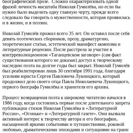
биографической прозе. Сложно охарактеризовать одной
фразой личность масштаба Николая Гумилёва, но если бы
нужно было выделить одну главную черту, прежде всего
следовало бы говорить о мужественности, которая проявилась
и в жизни, и в поэзии.
Николай Гумилёв прожил всего 35 лет. Он оставил после себя
девять поэтических сборников, прозу, драматургию,
теоретические статьи, эстетический манифест акмеизма и
литературные рецензии. После расстрела за участие в
контрреволюционном «Таганцевском заговоре» (сам факт
существования которого не доказан) доступ к творческому
наследию поэта на долгие годы был закрыт. Николай Гумилёв
был реабилитирован лишь 30 сентября 1991 года, благодаря
усилиям юриста Сергея Павловича Лукницкого, который
продолжил дело своего отца Павла Николаевича Лукницкого,
первого биографа Гумилёва и хранителя его архива.
Процесс возвращения поэта к широкому читателю начался в
1986 году, когда состоялись первые после длительного запрета
публикации стихов Николая Гумилёва в «Литературной
России», «Огоньке» и «Литературной газете». Они вызвали
активный интерес к творчеству автора и его биографии,
насыщенной яркими событиями и путешествиями, роковой
любовью, драматическими эпизодами и ситуациями на грани