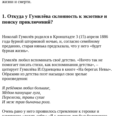
жизни и смерти.
1. Откуда у Гумилёва склонность к экзотике и
поиску приключений?
Николай Гумилёв родился в Кронштадте 3 (15) апреля 1886
года бурной штормовой ночью, и, согласно семейному
преданию, старая нянька предсказала, что у него «будет
бурная жизнь».
Гумилёв любил вспоминать своё детство. «Ничто так не
помогает писать стихи, как воспоминания детства», –
цитирует Гумилёва И.Одоевцева в книге «На берегах Невы».
Образами из детства поэт насыщал свои зрелые
произведения:
Я ребёнком любил большие,
Мёдом пахнущие луга,
Перелески, травы сухие
И меж трав бычачьи рога.
Очень рано у него проявилось стремление к героике и
намерение «делать себя»: «Я с детских лет был болезненно