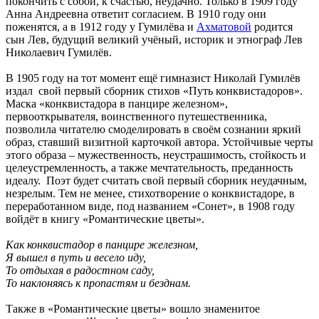
покончить с собой, к счастью, неудачно. Только в 1909 году
Анна Андреевна ответит согласием. В 1910 году они
поженятся, а в 1912 году у Гумилёва и
Ахматовой
родится
сын Лев, будущий великий учёный, историк и этнограф Лев
Николаевич Гумилёв.
В 1905 году на тот момент ещё гимназист Николай Гумилёв
издал свой первый сборник стихов «Путь конквистадоров».
Маска «конквистадора в панцире железном»,
первооткрывателя, воинственного путешественника,
позволила читателю смоделировать в своём сознании яркий
образ, ставший визитной карточкой автора. Устойчивые черты
этого образа – мужественность, неустрашимость, стойкость и
целеустремленность, а также мечтательность, преданность
идеалу. Поэт будет считать свой первый сборник неудачным,
незрелым. Тем не менее, стихотворение о конквистадоре, в
переработанном виде, под названием «Сонет», в 1908 году
войдёт в книгу «Романтические цветы».
Как конквистадор в панцире железном,
Я вышел в путь и весело иду,
То отдыхая в радостном саду,
То наклоняясь к пропастям и безднам.
Также в «Романтические цветы» вошло знаменитое