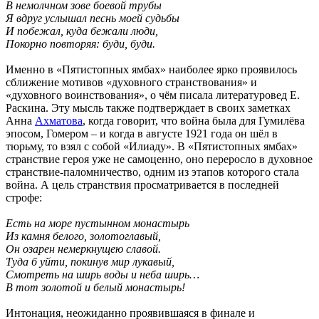
В немолчном зове боевой трубы
Я вдруг услышал песнь моей судьбы
И побежал, куда бежали люди,
Покорно повторяя: буди, буди.
Именно в «Пятистопных ямбах» наиболее ярко проявилось
сближение мотивов «духовного странствования» и
«духовного воинствования», о чём писала литературовед Е.
Раскина. Эту мысль также подтверждает в своих заметках
Анна
Ахматова
, когда говорит, что война была для Гумилёва
эпосом, Гомером – и когда в августе 1921 года он шёл в
тюрьму, то взял с собой «Илиаду». В «Пятистопных ямбах»
странствие героя уже не самоценно, оно переросло в духовное
странствие-паломничество, одним из этапов которого стала
война. А цель странствия просматривается в последней
строфе:
Есть на море пустынном монастырь
Из камня белого, золотоглавый,
Он озарен немеркнущею славой.
Туда б уйти, покинув мир лукавый,
Смотреть на ширь воды и неба ширь…
В тот золотой и белый монастырь!
Интонация, неожиданно проявившаяся в финале и