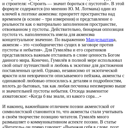
и строителя: «Строить — значит бороться с пустотой». В этой
формуле содержится (по мнению Ю. М. Лотмана) один из
ключей к поэтике акмеизма: приоритет пространства над
временем (в основе – три измерения) и представление о
реальности как о материально заполненном пространстве,
отвоеванном у пустоты. Действительно, бинарная оппозиция
пустота vs. наполненность имела для акмеизма
концептуальное значение. По выражению
Мандельштам
а,
акмеизм – это «сообщничество сущих в заговоре против
пустоты и небытия». Для Гумилёва и его соратников
представлялось важным отстаивать в слове ценность Богом
данного мира. Конечно, Гумилёв в полной мере использовал
свой опыт путешествий и любовь к экзотике для достижения
поставленных целей. Однако, независимо от экзотической
яркости или невзрачности описываемого пейзажа, акмеисты с
одинаковой любовью относились к деталям и подробностям,
вплоть до бытовых, так как любая песчинка неизмеримо выше
и значительней пустоты небытия. Отсюда знаменитое
ахматовское: «Когда б вы знали, из какого сора…»
И наконец, важнейшим отличием поэзии акмеистской от
символистской становится то, что акмеисты стали учитывать
в своём творчестве позицию читателя. Гумилёв много
размышляет о коммуникативном аспекте поэзии. В статье
«Читатель» он прямо говорит: «Выражая себя в слове, поэт