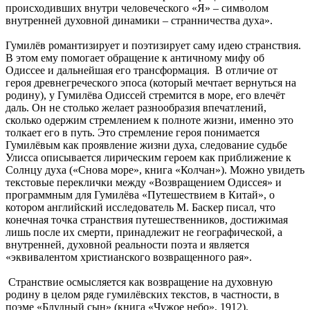
происходивших внутри человеческого «Я» – символом
внутренней духовной динамики – странничества духа».
Гумилёв романтизирует и поэтизирует саму идею странствия.
В этом ему помогает обращение к античному мифу об
Одиссее и дальнейшая его трансформация. В отличие от
героя древнегреческого эпоса (который мечтает вернуться на
родину), у Гумилёва Одиссей стремится в море, его влечёт
даль. Он не столько желает разнообразия впечатлений,
сколько одержим стремлением к полноте жизни, именно это
толкает его в путь. Это стремление героя понимается
Гумилёвым как проявление жизни духа, следование судьбе
Улисса описывается лирическим героем как приближение к
Солнцу духа («Снова море», книга «Колчан»). Можно увидеть
текстовые переклички между «Возвращением Одиссея» и
программным для Гумилёва «Путешествием в Китай», о
котором английский исследователь М. Баскер писал, что
конечная точка странствия путешественников, достижимая
лишь после их смерти, принадлежит не географической, а
внутренней, духовной реальности поэта и является
«эквивалентом христианского возвращенного рая».
Странствие осмысляется как возвращение на духовную
родину в целом ряде гумилёвских текстов, в частности, в
поэме «Блудный сын» (книга «Чужое небо», 1912).