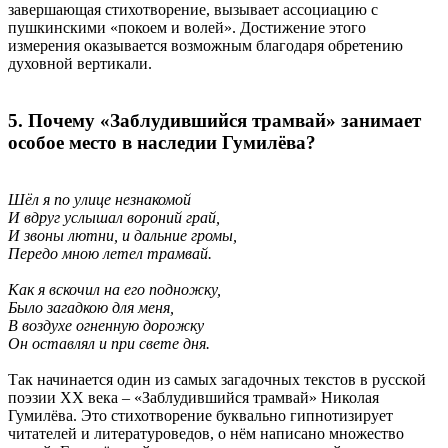
завершающая стихотворение, вызывает ассоциацию с
пушкинскими «покоем и волей». Достижение этого
измерения оказывается возможным благодаря обретению
духовной вертикали.
5. Почему «Заблудившийся трамвай» занимает
особое место в наследии Гумилёва?
Шёл я по улице незнакомой
И вдруг услышал вороний грай,
И звоны лютни, и дальние громы,
Передо мною летел трамвай.
Как я вскочил на его подножку,
Было загадкою для меня,
В воздухе огненную дорожку
Он оставлял и при свете дня.
Так начинается один из самых загадочных текстов в русской
поэзии ХХ века – «Заблудившийся трамвай» Николая
Гумилёва. Это стихотворение буквально гипнотизирует
читателей и литературоведов, о нём написано множество