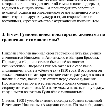
которая и становится для него той самой «золотой дверью»,
ведущей в «Индию Духа». И происходит это обретение
духовной родины на определенном этапе жизненного пути –
после изучения других культур и стран (европейских и
восточных), через знакомство с африканским континентом.
3. В чём Гумилёв видел новаторство акмеизма по
сравнению с символизмом?
Николай Гумилёв начинал свой творческий путь как ученик
символистов Иннокентия Анненского и Валерия Брюсова.
Первые два сборника стихов были ещё во многом
ученическими. Впервые Гумилёв заявляет о себе как о
сложившемся поэте в «Жемчугах» (1910 год). В это время он
также начинает писать критические статьи, рассуждая в них о
поэзии и о том, какие цели ставит перед собой художник.
Постепенно вектор его эстетического поиска смещается в
сторону от символизма. Мы даже можем назвать точную дату,
когда наметился разрыв Гумилёва с символистами.
С весны 1909 Гумилёв активно посещал собрания созданной
Вячеславом Ивановым «Академии стиха». Поэты собирались