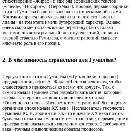
стихотворение «Жираф» и ещё ряд африканских текстов
(«Гиена», «Носорог», «Озеро Чад»). Вообще, первые сборники
стихов Гумилёва были насыщены экзотическими образами.
Критики справедливо указывали на то, что его «змеи и
лианы» на том этапе имели бутафорский характер. Однако
очень скоро мечты об экзотике перестанут быть только
мечтами, появится реальный опыт путешествий, ставших
главной страстью Гумилёва, а мотив странствий сыграет
ключевую роль в его поэзии.
2. В чём ценность странствий для Гумилёва?
Первую книгу стихов Гумилёва («Путь конквистадоров»)
предварял эпиграф из А. Жида: «Я стал кочевником, чтобы
сладострастно прикасаться ко всему, что кочует». Так, с
самого начала Гумилёв стал разрабатывать мотив, который
оставался стержневым вплоть до последних стихов
«Огненного столпа». Интерес к теме странствий был в целом
органичен эпохе начала ХХ века. Исследователь творчества
Гумилёва Ю. В. Зобнин писал, что в начале XX века поэтов
буквально охватила «мания пути»: странствие, перемещение в
пространстве оказалось в культурном контексте Серебряного
века «точным символическим образом процессов,