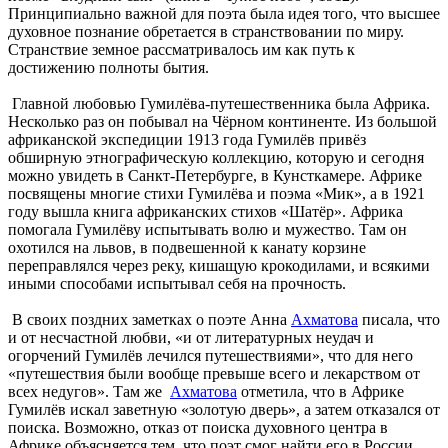
Принципиально важной для поэта была идея того, что высшее
духовное познание обретается в странствовании по миру.
Странствие земное рассматривалось им как путь к
достижению полноты бытия.
Главной любовью Гумилёва-путешественника была Африка.
Несколько раз он побывал на Чёрном континенте. Из большой
африканской экспедиции 1913 года Гумилёв привёз
обширную этнографическую коллекцию, которую и сегодня
можно увидеть в Санкт-Петербурге, в Кунсткамере. Африке
посвящены многие стихи Гумилёва и поэма «Мик», а в 1921
году вышла книга африканских стихов «Шатёр». Африка
помогала Гумилёву испытывать волю и мужество. Там он
охотился на львов, в подвешенной к канату корзине
переправлялся через реку, кишащую крокодилами, и всякими
иными способами испытывал себя на прочность.
В своих поздних заметках о поэте Анна
Ахматова
писала, что
и от несчастной любви, «и от литературных неудач и
огорчений Гумилёв лечился путешествиями», что для него
«путешествия были вообще превыше всего и лекарством от
всех недугов». Там же
Ахматова
отметила, что в Африке
Гумилёв искал заветную «золотую дверь», а затем отказался от
поиска. Возможно, отказ от поиска духовного центра в
Африке объясняется тем, что поэт смог найти его в России,