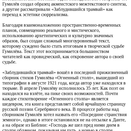
Гумилёв создал образец акмеистского межтекстового синтеза,
а другие рассматривали «Заблудившийся трамвай» как
переход к эстетике сюрреализма.
Благодаря взаимоналожению пространственно-временных
планов, совмещению реального и мистического,
использованию архетипических и культурно значимых
образов, был создан сложный многоуровневый текст,
которому суждено было стать итоговым в творческой судьбе
Гумилёва. Текст этот воспринимается большинством
читателей как провидческий, как откровение автора о своей
судьбе.
«Заблудившийся трамвай» вошёл в последний прижизненный
сборник стихов Гумилёва «Огненный столп», вышедший из
типографии в августе 1921 года, когда автор уже находился в
тюрьме. В апреле Гумилёву исполнилось 35 лет. Как поэт он
находился на взлёте, на пике своих возможностей. Почти
каждое стихотворение «Огненного столпа» является
шедевром, эта книга представляет собой ярчайшую страницу
русской поэзии Серебряного века. В процессе работы над
сборником Гумилёв хотел назвать его «Посредине странствия
земного», однако в итоге остановился не на отсылке к Данте,
а на образе из Библии: «Господь же шел пред ними днем в
столпе облачном, показывая им путь, а ночью в столпе