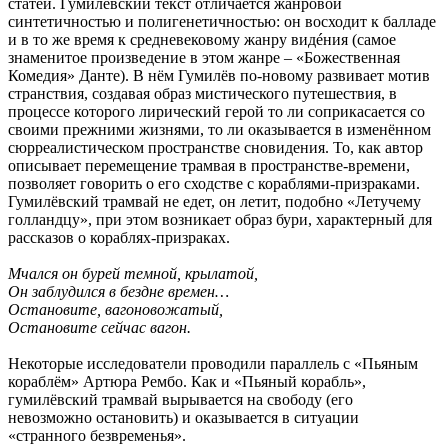
статей. Гумилёвский текст отличается жанровой
синтетичностью и полигенетичностью: он восходит к балладе
и в то же время к средневековому жанру видéния (самое
знаменитое произведение в этом жанре – «Божественная
Комедия» Данте). В нём Гумилёв по-новому развивает мотив
странствия, создавая образ мистического путешествия, в
процессе которого лирический герой то ли соприкасается со
своими прежними жизнями, то ли оказывается в изменённом
сюрреалистическом пространстве сновидения. То, как автор
описывает перемещение трамвая в пространстве-времени,
позволяет говорить о его сходстве с кораблями-призраками.
Гумилёвский трамвай не едет, он летит, подобно «Летучему
голландцу», при этом возникает образ бури, характерный для
рассказов о кораблях-призраках.
Мчался он бурей темной, крылатой,
Он заблудился в бездне времен…
Остановите, вагоновожатый,
Остановите сейчас вагон.
Некоторые исследователи проводили параллель с «Пьяным
кораблём» Артюра Рембо. Как и «Пьяный корабль»,
гумилёвский трамвай вырывается на свободу (его
невозможно остановить) и оказывается в ситуации
«странного безвременья».