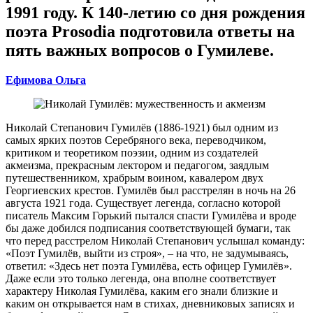
1991 году. К 140-летию со дня рождения
поэта Prosodia подготовила ответы на
пять важных вопросов о Гумилеве.
Ефимова Ольга
Николай Степанович Гумилёв (1886-1921) был одним из
самых ярких поэтов Серебряного века, переводчиком,
критиком и теоретиком поэзии, одним из создателей
акмеизма, прекрасным лектором и педагогом, заядлым
путешественником, храбрым воином, кавалером двух
Георгиевских крестов. Гумилёв был расстрелян в ночь на 26
августа 1921 года. Существует легенда, согласно которой
писатель Максим Горький пытался спасти Гумилёва и вроде
бы даже добился подписания соответствующей бумаги, так
что перед расстрелом Николай Степанович услышал команду:
«Поэт Гумилёв, выйти из строя», – на что, не задумываясь,
ответил: «Здесь нет поэта Гумилёва, есть офицер Гумилёв».
Даже если это только легенда, она вполне соответствует
характеру Николая Гумилёва, каким его знали близкие и
каким он открывается нам в стихах, дневниковых записях и