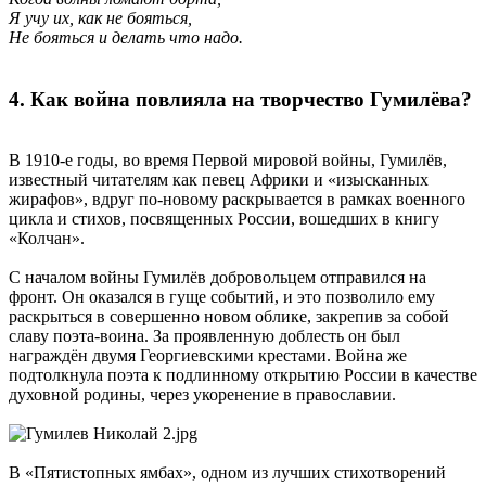
Я учу их, как не бояться,
Не бояться и делать что надо.
4. Как война повлияла на творчество Гумилёва?
В 1910-е годы, во время Первой мировой войны, Гумилёв,
известный читателям как певец Африки и «изысканных
жирафов», вдруг по-новому раскрывается в рамках военного
цикла и стихов, посвященных России, вошедших в книгу
«Колчан».
С началом войны Гумилёв добровольцем отправился на
фронт. Он оказался в гуще событий, и это позволило ему
раскрыться в совершенно новом облике, закрепив за собой
славу поэта-воина. За проявленную доблесть он был
награждён двумя Георгиевскими крестами. Война же
подтолкнула поэта к подлинному открытию России в качестве
духовной родины, через укоренение в православии.
В «Пятистопных ямбах», одном из лучших стихотворений