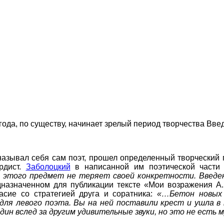
ода, по существу, начинает зрелый период творчества Введ
называл себя сам поэт, прошел определенный творческий 
рдист.
Заболоцкий
в написанной им поэтической части 
этого предмет не теряет своей конкретности. Введен
дназначенном для публикации тексте «Мои возражения А
асие со стратегией друга и соратника:
«…Бетон новых 
ля левого поэта. Вы на ней поставили крест и ушла 
н вслед за другим удивительные звуки, но это не есть м