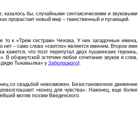
, казалось бы, случайными синтаксическими и звуковыми
ихах прорастает новый мир – таинственный и пугающий.
не то к «Трем сестрам» Чехова. У них загадочные имена,
о нет – само слово «светло» является именем. Второе имя
а кажется, что поэт перепутал двух пушкинских героинь,
. В обэриутской эстетике любое сочетание звуков и слов,
 «дядю Тыкавылка» у
Заболоцкого
).
конец со свадьбой невозможен. Безостановочное движение
провозглашают «конец для чувства». Наконец, еще более
нейший мотив поэзии Введенского.