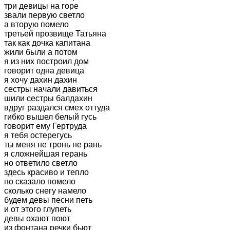
три девицы на горе
звали первую светло
а вторую помело
третьей прозвище Татьяна
так как дочка капитана
жили были а потом
я из них построил дом
говорит одна девица
я хочу дахин дахин
сестры начали давиться
шили сестры балдахин
вдруг раздался смех оттуда
гибко вышел белый гусь
говорит ему Гертруда
я тебя остерегусь
ты меня не тронь не рань
я сложнейшая герань
но ответило светло
здесь красиво и тепло
но сказало помело
сколько снегу намело
будем девы песни петь
и от этого глупеть
девы охают поют
из фонтана речки бьют