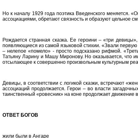
Но к началу 1929 года поэтика Введенского меняется. 
ассоциациями, обретают связность и образуют цельное см
Рождается странная сказка. Ее героини – «три девицы»,
появляющиеся из самой языковой стихии. «Звали первую св
– нелепое «помело» - просто подсказано рифмой. «Треть
Татьяну Ларину и Машу Миронову. Но оказывается, что имя
отсылающее к совершенно произвольным культурным реа
Девицы, в соответствии с логикой сказки, встречают «ж
ассоциаций продолжается. Герои – во власти загадочны
таинственный «ровесник» на коне продолжает движение в
ОТВЕТ БОГОВ
жили были в Ангаре