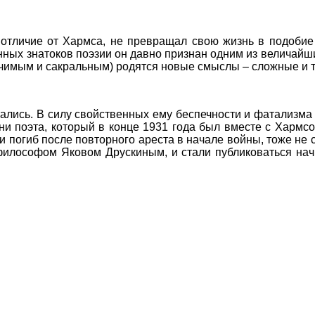
отличие от Хармса, не превращал свою жизнь в подобие 
инных знатоков поэзии он давно признан одним из величайши
ачимым и сакральным) родятся новые смыслы – сложные и 
атались. В силу свойственных ему беспечности и фатализма
ни поэта, который в конце 1931 года был вместе с Хармсо
в и погиб после повторного ареста в начале войны, тоже н
 философом Яковом Друскиным, и стали публиковаться нач