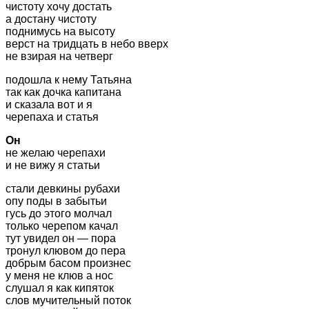
чистоту хочу достать
а достану чистоту
поднимусь на высоту
верст на тридцать в небо вверх
не взирая на четверг
подошла к нему Татьяна
так как дочка капитана
и сказала вот и я
черепаха и статья
Он
не желаю черепахи
и не вижу я статьи
стали девкины рубахи
опу поды в забытьи
гусь до этого молчал
только черепом качал
тут увидел он — пора
тронул клювом до пера
добрым басом произнес
у меня не клюв а нос
слушал я как кипяток
слов мучительный поток