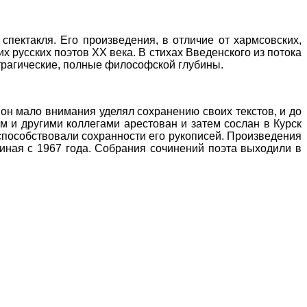
спектакля. Его произведения, в отличие от хармсовских,
х русских поэтов XX века. В стихах Введенского из потока
трагические, полные философской глубины.
 он мало внимания уделял сохранению своих текстов, и до
м и другими коллегами арестован и затем сослан в Курск
е способствовали сохранности его рукописей. Произведения
иная с 1967 года. Собрания сочинений поэта выходили в