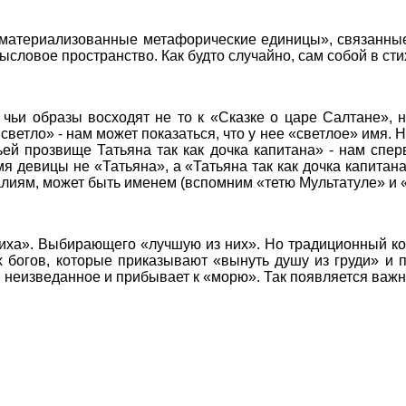
«Оматериализованные метафорические единицы», связанные
ысловое пространство. Как будто случайно, сам собой в ст
 чьи образы восходят не то к «Сказке о царе Салтане», 
етло» - нам может показаться, что у нее «светлое» имя. Н
ей прозвище Татьяна так как дочка капитана» - нам сперв
 девицы не «Татьяна», а «Татьяна так как дочка капитана»
лиям, может быть именем (вспомним «тетю Мультатуле» и
ениха». Выбирающего «лучшую из них». Но традиционный 
х богов, которые приказывают «вынуть душу из груди» и 
 неизведанное и прибывает к «морю». Так появляется важ