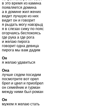
в это время из камина
появляется домина
а в домине жил жених
видит лучшую из них
видит он и говорит
я рыдать могу навзрыд
я в слезах сижу по пояс
огорчаясь беспокоясь
где рука а где рога
и желаю пирога
говорит одна девица
пирога мы вам дадим
Он
я желаю удавиться
Она
лучше сядем посидим
посмотрите вот орел
брел и цвел и приобрел
он семейник и гурман
между ними был роман
Он
мужем я желаю стать