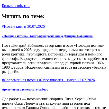
Больше событий
Читать по теме:
#Новые книги
30.07.2026
«Поющая истина»: биография разночинца Дмитрий Бобышева
Поэт Дмитрий Бобышев, автор книги эссе «Поющая истина»,
вышедшей в 2025 году, предстаёт перед нами на этот раз в
роли критика, публициста, историка литературы и немного
философа. В фокусе внимания его поэты русского зарубежья и
представители ленинградской неподцензурной поэзии 1960-
1980-х годов. Искренняя симпатия автора на стороне «бедных
рыцарей».
#Современная поэзия #Эссе #поэзия + наука
22.07.2026
Археология расколотого сейчас
Две работы — поэтический сборник Лизы Хереш «Мой
парень Одри Лорд» и статья коллектива авторов под
руководством Галины Орловой — работают с одним и тем же