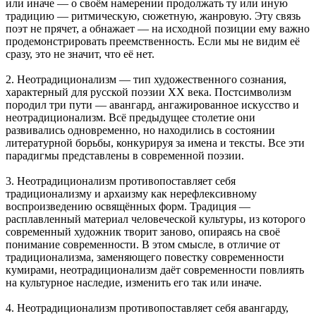
или иначе — о своём намерении продолжать ту или иную
традицию — ритмическую, сюжетную, жанровую. Эту связь
поэт не прячет, а обнажает — на исходной позиции ему важно
продемонстрировать преемственность. Если мы не видим её
сразу, это не значит, что её нет.
2. Неотрадиционализм — тип художественного сознания,
характерный для русской поэзии XX века. Постсимволизм
породил три пути — авангард, ангажированное искусство и
неотрадиционализм. Всё предыдущее столетие они
развивались одновременно, но находились в состоянии
литературной борьбы, конкурируя за имена и тексты. Все эти
парадигмы представлены в современной поэзии.
3. Неотрадиционализм противопоставляет себя
традиционализму и архаизму как нерефлексивному
воспроизведению освящённых форм. Традиция —
расплавленный материал человеческой культуры, из которого
современный художник творит заново, опираясь на своё
понимание современности. В этом смысле, в отличие от
традиционализма, заменяющего повестку современности
кумирами, неотрадиционализм даёт современности повлиять
на культурное наследие, изменить его так или иначе.
4. Неотрадиционализм противопоставляет себя авангарду,