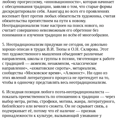
любому прогрессизму, «инновационности», которая начинает
с обесценивания традиции, заявляя о том, что старые формы
дискредитировали себя. Авангард во всех его проявлениях
воспевает бунт против любых обязательств художника, считая
обязательства препятствием на пути к новому.
Неотрадиционализм тоже настроен на поиск нового, но
считает совершенно невозможным его обретение без
понимания и изучения традиции во всём её многообразии.
5. Неотрадиционализм придуман не сегодня, он довольно
хорошо описан в трудах В.И. Тюпы и О.Н. Склярова. Этот
тип художественного мышления объединяет различные
направления, школы и группы в поэзии, тяготеющие к работе
с традицией — акмеизм, неоакмеизм, «классическое
направление», «ахматовские сироты», метареализм,
сообщества «Московское время», «Алконост». Ни одно из
этих явлений литературного процесса не претендует на то,
чтобы в одиночку представлять весь неотрадиционализм.
6. Исходная позиция любого поэта-неотрадиционалиста —
показать преемственность по отношению к традиции — через
выбор метра, ритма, строфики, мотива, жанра, литературного,
библейского или вечного сюжета. Он не скрывает связь, а
подчеркивает её, потому что её наличие — признак
принадлежности к культуре, вызывающий узнавание у