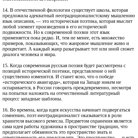
14. В отечественной филологии существует школа, которая
предложила адекватный неотрадиционалистскому мышлению
язык описания, — это историческая поэтика, которая мыслит
любой элемент произведения в его исторической
подвижности. Но к современной поэзии этот язык
применяется пока редко. И, тем не менее, есть множество
примеров, показывающих, что жанровое мышление живо и
процветает. А каждый жанр разыгрывает тот или иной сюжет
диалога человека и мира.
15. Когда современная русская поэзия будет рассмотрена с
позиций исторической поэтики, представление о ней
существенно изменится. И станет ясно, что о победе
«исторического авангарда», которая на Западе никем не
оспаривается, в России говорить преждевременно, несмотря
на попытки наложить на отечественный литературный
процесс западные шаблоны.
16. Во времена, когда идея искусства начинает подвергаться
сомнению, поэт-неотрадиционалист оказывается в роли
хранителя высокого ремесла. Предметом охранения является
сама идея работы художника в пространстве традиции, что
предполагает обязанность это пространство знать и
ответственность его представлять. Это пространство — и есть