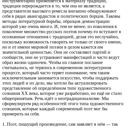
инструментарий применяется к материалу традиции,
традиция перерождается в то, чем она не является, а
представители высокого ремесла внезапно обнаруживают
себя в рядах авангардистов и политических борцов. Таковы
методы литературной борьбы, образцов демонстрации
которой уже очень много. И, тем не менее, из поколения в
поколение множество русских поэтов почему-то вступают в
осознанные отношения с традицией, делая это неслучайно,
поскольку возможность говорить не только от своего имени,
но и от имени мировой поэзии в целом кажется им
значительной ценностью. Они не составляют партий и
сообществ, они не устраивают манифестаций и часто ведут
образ жизни одиночек. Чтобы их главное послание
считывалось, не терялось в современном литературном
процессе, который часто теряет понимание, чем таким
исключительным занимается искусство, чтобы поддержать
этих людей и их дело, мы хотели бы актуализировать
представление об определённом типе художественного
сознания XX века, которое уже разработано, но ещё не стало
общепринятым. Речь идёт о неотрадиционализме. Мы
сформулируем ряд особенностей этого типа художественного
сознания, которые каждый современный поэт мог бы
примерить на себя.
1. Поэт, пишущий произведение, сам заявляет в нём — так