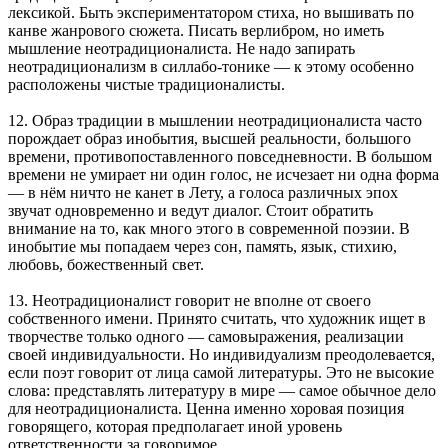
лексикой. Быть экспериментатором стиха, но вышивать по
канве жанрового сюжета. Писать верлибром, но иметь
мышление неотрадиционалиста. Не надо запирать
неотрадиционализм в силлабо-тонике — к этому особенно
расположены чистые традиционалисты.
12. Образ традиции в мышлении неотрадиционалиста часто
порождает образ инобытия, высшей реальности, большого
времени, противопоставленного повседневности. В большом
времени не умирает ни один голос, не исчезает ни одна форма
— в нём ничто не канет в Лету, а голоса различных эпох
звучат одновременно и ведут диалог. Стоит обратить
внимание на то, как много этого в современной поэзии. В
инобытие мы попадаем через сон, память, язык, стихию,
любовь, божественный свет.
13. Неотрадиционалист говорит не вполне от своего
собственного имени. Принято считать, что художник ищет в
творчестве только одного — самовыражения, реализации
своей индивидуальности. Но индивидуализм преодолевается,
если поэт говорит от лица самой литературы. Это не высокие
слова: представлять литературу в мире — самое обычное дело
для неотрадиционалиста. Ценна именно хоровая позиция
говорящего, которая предполагает иной уровень
ответственности за говоримое.