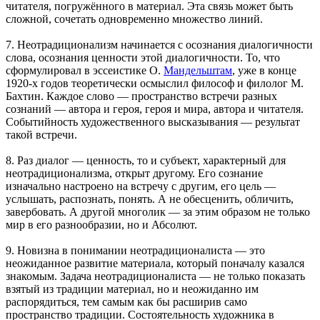
читателя, погружённого в материал. Эта связь может быть
сложной, сочетать одновременно множество линий.
7. Неотрадиционализм начинается с осознания диалогичности
слова, осознания ценности этой диалогичности. То, что
сформулировал в эссеистике О.
Мандельштам
, уже в конце
1920-х годов теоретически осмыслил философ и филолог М.
Бахтин. Каждое слово — пространство встречи разных
сознаний — автора и героя, героя и мира, автора и читателя.
Событийность художественного высказывания — результат
такой встречи.
8. Раз диалог — ценность, то и субъект, характерный для
неотрадиционализма, открыт другому. Его сознание
изначально настроено на встречу с другим, его цель —
услышать, распознать, понять. А не обесценить, обличить,
завербовать. А другой многолик — за этим образом не только
мир в его разнообразии, но и Абсолют.
9. Новизна в понимании неотрадиционалиста — это
неожиданное развитие материала, который поначалу казался
знакомым. Задача неотрадиционалиста — не только показать
взятый из традиции материал, но и неожиданно им
распорядиться, тем самым как бы расширив само
пространство традиции. Состоятельность художника в