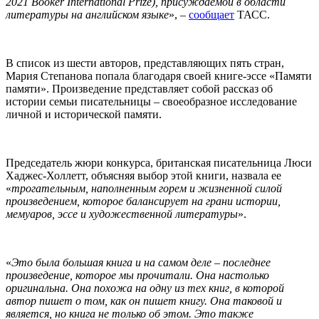
2021 Booker International Prize), присуждаемой в области
литературы на английском языке
», –
сообщает
ТАСС.
В список из шести авторов, представляющих пять стран,
Мария Степанова попала благодаря своей книге-эссе «Памяти
памяти». Произведение представляет собой рассказ об
истории семьи писательницы – своеобразное исследование
личной и исторической памяти.
Председатель жюри конкурса, британская писательница Люси
Хаджес-Холлетт, объясняя выбор этой книги, назвала ее
«
трогательным, наполненным горем и жизненной силой
произведением, которое балансирует на грани истории,
мемуаров, эссе и художественной литературы
».
«
Это была большая книга и на самом деле – последнее
произведение, которое мы прочитали. Она настолько
оригинальна. Она похожа на одну из тех книг, в которой
автор пишет о том, как он пишет книгу. Она таковой и
является, но книга не только об этом. Это также