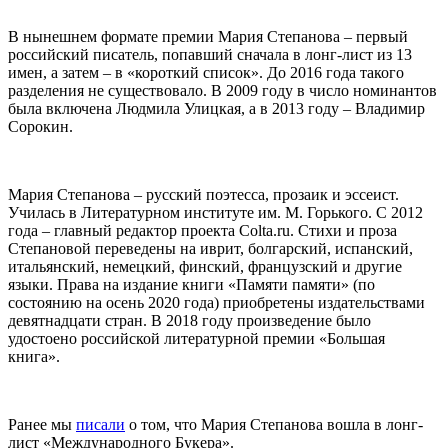
В нынешнем формате премии Мария Степанова – первый
российский писатель, попавший сначала в лонг-лист из 13
имен, а затем – в «короткий список». До 2016 года такого
разделения не существовало. В 2009 году в число номинантов
была включена Людмила Улицкая, а в 2013 году – Владимир
Сорокин.
Мария Степанова – русский поэтесса, прозаик и эссеист.
Училась в Литературном институте им. М. Горького. С 2012
года – главный редактор проекта Colta.ru. Стихи и проза
Степановой переведены на иврит, болгарский, испанский,
итальянский, немецкий, финский, французский и другие
языки. Права на издание книги «Памяти памяти» (по
состоянию на осень 2020 года) приобретены издательствами
девятнадцати стран. В 2018 году произведение было
удостоено российской литературной премии «Большая
книга».
Ранее мы
писали
о том, что Мария Степанова вошла в лонг-
лист «Международного Букера».