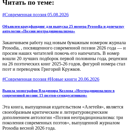
Читать по теме:
#Современная поэзия
05.08.2026
Объявлен краудфандинг для выпуска 25 номера Prosodia и допечатку
антологии «Поэзия неотрадиционализма»
Заканчиваем работу над новым бумажным номером журнала
Prosodia, , посвященного современной поэзии 2026 года — и
просим наших читателей помочь его напечатать. В номер
вошли 20 лучших подборок первой половины года, рецензии
на 26 поэтических книг 2025-26 годов, фигурой номера стал
поэт и переводчик Григорий Кружков.
#Современная поэзия #Новые книги
20.06.2026
Вышла монография Владимира Козлова «Неотрадиционализм в
современной поэзии: 15 поэтов-семидесятников»
Эта книга, выпущенная издательством «Алетейя», является
своеобразным критическим и литературоведческим
дополнением антологии «Поэзия неотрадиционализма: три
поколения современных поэтов», выпущенной журналом
Prosodia весной 2026 года.