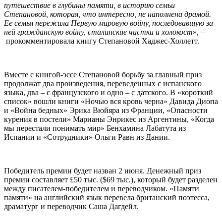
путешествие в глубины памяти, в историю семьи
Степановой, которая, что интересно, не наполнена драмой.
Ее семья пережила Первую мировую войну, последовавшую за
ней гражданскую войну, сталинские чистки и холокост
», –
прокомментировала книгу Степановой Хаджес-Холлетт.
Вместе с книгой-эссе Степановой борьбу за главный приз
продолжат два произведения, переведенных с испанского
языка, два – с французского и одно – с датского. В «короткий
список» вошли книги «Ночью вся кровь черна» Давида Диопа
и «Война бедных» Эрика Вюйяра из Франции, «Опасности
курения в постели» Марианы Энрикес из Аргентины, «Когда
мы перестали понимать мир» Бенхамина Лабатута из
Испании и «Сотрудники» Ольги Равн из Дании.
Победитель премии будет назван 2 июня. Денежный приз
премии составляет £50 тыс. ($69 тыс.), который будет разделен
между писателем-победителем и переводчиком. «Памяти
памяти» на английский язык перевела британский поэтесса,
драматург и переводчик Саша Дагдейл.