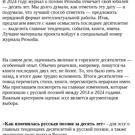
В 2024 году журнал о поэзии Prosodia отмечает свой юбилей
— десять лет. Мы долго думали, как отметить эту дату — и
подумали, что лучший способ отметить — предложить
нерядовой формат интеллектуальной работы. Итак,
предлагаем вместе с нами осмыслить последнее десятилетие
— выделить главные тенденции, события, книги, имена.
Лучшие материалы проекта войдут в специальный номер
журнала Prosodia.
На самом деле, оценивать явление в горизонте десятилетия —
особенный опыт. Обычно рецензии, например, пишутся на
книги последних двух лет, не более. То, что было пять лет
назад, в итоге даже трудно вспомнить. Итоги десятилетия —
повод перечитать стихи, книги, пересмотреть иерархии имен.
Мы приглашаем посмотреть на главные изменения, которые
произошли с русской поэзией между 2014 и 2024 годами.
Важным критерием оценки эссе является аргументация
выбора.
«
Как изменилась русская поэзия за десять лет
» - для эссе о
главных тенденциях десятилетий в русской поэзии, а также
эволюции роли поэта в России.