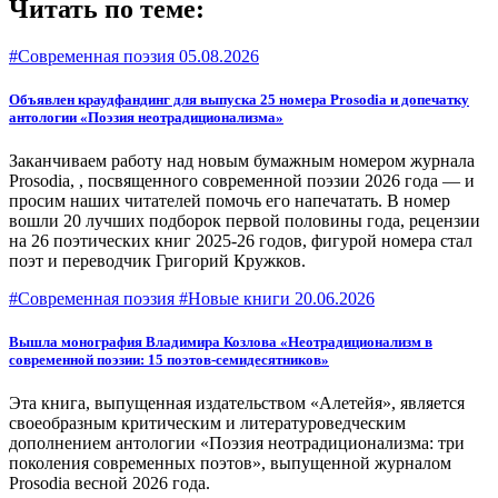
Читать по теме:
#Современная поэзия
05.08.2026
Объявлен краудфандинг для выпуска 25 номера Prosodia и допечатку
антологии «Поэзия неотрадиционализма»
Заканчиваем работу над новым бумажным номером журнала
Prosodia, , посвященного современной поэзии 2026 года — и
просим наших читателей помочь его напечатать. В номер
вошли 20 лучших подборок первой половины года, рецензии
на 26 поэтических книг 2025-26 годов, фигурой номера стал
поэт и переводчик Григорий Кружков.
#Современная поэзия #Новые книги
20.06.2026
Вышла монография Владимира Козлова «Неотрадиционализм в
современной поэзии: 15 поэтов-семидесятников»
Эта книга, выпущенная издательством «Алетейя», является
своеобразным критическим и литературоведческим
дополнением антологии «Поэзия неотрадиционализма: три
поколения современных поэтов», выпущенной журналом
Prosodia весной 2026 года.