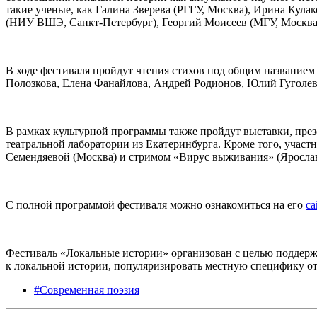
такие ученые, как Галина Зверева (РГГУ, Москва), Ирина Кул
(НИУ ВШЭ, Санкт-Петербург), Георгий Моисеев (МГУ, Москва)
В ходе фестиваля пройдут чтения стихов под общим название
Полозкова, Елена Фанайлова, Андрей Родионов, Юлий Гуголев
В рамках культурной программы также пройдут выставки, през
театральной лаборатории из Екатеринбурга. Кроме того, учас
Семендяевой (Москва) и стримом «Вирус выживания» (Ярослав
С полной программой фестиваля можно ознакомиться на его
са
Фестиваль «Локальные истории» организован с целью поддерж
к локальной истории, популяризировать местную специфику от
#Современная поэзия