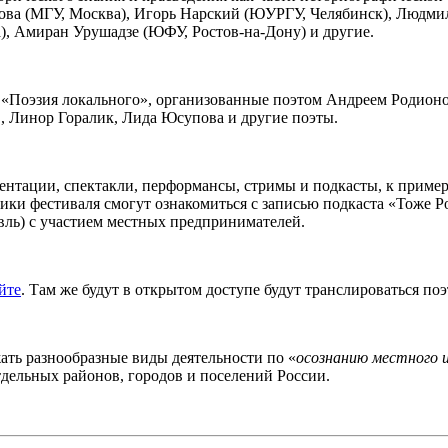
акова (МГУ, Москва), Игорь Нарский (ЮУРГУ, Челябинск), Людми
, Амиран Урушадзе (ЮФУ, Ростов-на-Дону) и другие.
м «Поэзия локального», организованные поэтом Андреем Родион
, Линор Горалик, Лида Юсупова и другие поэты.
ентации, спектакли, перформансы, стримы и подкасты, к пример
тники фестиваля смогут ознакомиться с записью подкаста «Тоже
ль) с участием местных предпринимателей.
йте
. Там же будут в открытом доступе будут транслироваться п
ать разнообразные виды деятельности по «
осознанию местного 
дельных районов, городов и поселений России.