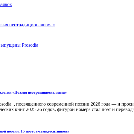
заявок
оэзия неотрадиционализма»
выпущены Prosodia
тологии «Поэзия неотрадиционализма»
odia, , посвященного современной поэзии 2026 года — и проси
ческих книг 2025-26 годов, фигурой номера стал поэт и перево
й поэзии: 15 поэтов-семидесятников»