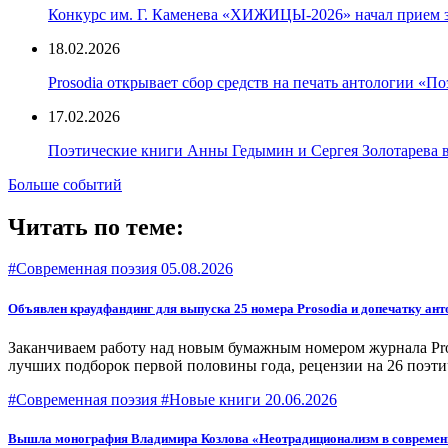
Конкурс им. Г. Каменева «ХИЖИЦЫ-2026» начал прием 
18.02.2026
Prosodia открывает сбор средств на печать антологии «П
17.02.2026
Поэтические книги Анны Гедымин и Сергея Золотарева 
Больше событий
Читать по теме:
#Современная поэзия
05.08.2026
Объявлен краудфандинг для выпуска 25 номера Prosodia и допечатку ан
Заканчиваем работу над новым бумажным номером журнала Pros
лучших подборок первой половины года, рецензии на 26 поэти
#Современная поэзия #Новые книги
20.06.2026
Вышла монография Владимира Козлова «Неотрадиционализм в современно