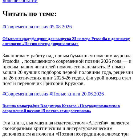
Больше событий
Читать по теме:
#Современная поэзия
05.08.2026
Объявлен краудфандинг для выпуска 25 номера Prosodia и допечатку
антологии «Поэзия неотрадиционализма»
Заканчиваем работу над новым бумажным номером журнала
Prosodia, , посвященного современной поэзии 2026 года — и
просим наших читателей помочь его напечатать. В номер
вошли 20 лучших подборок первой половины года, рецензии
на 26 поэтических книг 2025-26 годов, фигурой номера стал
поэт и переводчик Григорий Кружков.
#Современная поэзия #Новые книги
20.06.2026
Вышла монография Владимира Козлова «Неотрадиционализм в
современной поэзии: 15 поэтов-семидесятников»
Эта книга, выпущенная издательством «Алетейя», является
своеобразным критическим и литературоведческим
дополнением антологии «Поэзия неотрадиционализма: три