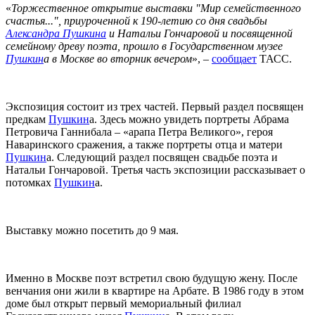
«
Торжественное открытие выставки "Мир семейственного
счастья...", приуроченной к 190-летию со дня свадьбы
Александра Пушкина
и Натальи Гончаровой и посвященной
семейному древу поэта, прошло в Государственном музее
Пушкин
а в Москве во вторник вечером
», –
сообщает
ТАСС.
Экспозиция состоит из трех частей. Первый раздел посвящен
предкам
Пушкин
а. Здесь можно увидеть портреты Абрама
Петровича Ганнибала – «арапа Петра Великого», героя
Наваринского сражения, а также портреты отца и матери
Пушкин
а. Следующий раздел посвящен свадьбе поэта и
Натальи Гончаровой. Третья часть экспозиции рассказывает о
потомках
Пушкин
а.
Выставку можно посетить до 9 мая.
Именно в Москве поэт встретил свою будущую жену. После
венчания они жили в квартире на Арбате. В 1986 году в этом
доме был открыт первый мемориальный филиал