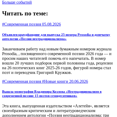
Больше событий
Читать по теме:
#Современная поэзия
05.08.2026
Объявлен краудфандинг для выпуска 25 номера Prosodia и допечатку
антологии «Поэзия неотрадиционализма»
Заканчиваем работу над новым бумажным номером журнала
Prosodia, , посвященного современной поэзии 2026 года — и
просим наших читателей помочь его напечатать. В номер
вошли 20 лучших подборок первой половины года, рецензии
на 26 поэтических книг 2025-26 годов, фигурой номера стал
поэт и переводчик Григорий Кружков.
#Современная поэзия #Новые книги
20.06.2026
Вышла монография Владимира Козлова «Неотрадиционализм в
современной поэзии: 15 поэтов-семидесятников»
Эта книга, выпущенная издательством «Алетейя», является
своеобразным критическим и литературоведческим
дополнением антологии «Поэзия неотрадиционализма: три