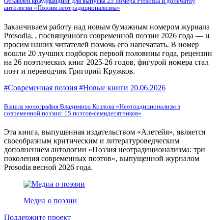
Объявлен краудфандинг для выпуска 25 номера Prosodia и допечатку
антологии «Поэзия неотрадиционализма»
Заканчиваем работу над новым бумажным номером журнала
Prosodia, , посвященного современной поэзии 2026 года — и
просим наших читателей помочь его напечатать. В номер
вошли 20 лучших подборок первой половины года, рецензии
на 26 поэтических книг 2025-26 годов, фигурой номера стал
поэт и переводчик Григорий Кружков.
#Современная поэзия #Новые книги
20.06.2026
Вышла монография Владимира Козлова «Неотрадиционализм в
современной поэзии: 15 поэтов-семидесятников»
Эта книга, выпущенная издательством «Алетейя», является
своеобразным критическим и литературоведческим
дополнением антологии «Поэзия неотрадиционализма: три
поколения современных поэтов», выпущенной журналом
Prosodia весной 2026 года.
Медиа о поэзии
Поддержите проект