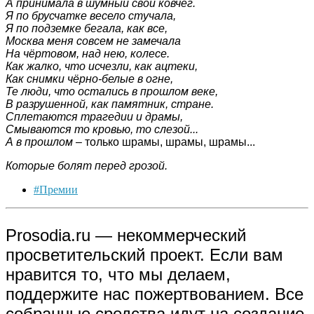
А принимала в шумный свой ковчег.
Я по брусчатке весело стучала,
Я по подземке бегала, как все,
Москва меня совсем не замечала
На чёртовом, над нею, колесе.
Как жалко, что исчезли, как ацтеки,
Как снимки чёрно-белые в огне,
Те люди, что остались в прошлом веке,
В разрушенной, как памятник, стране.
Сплетаются трагедии и драмы,
Смываются то кровью, то слезой...
А в прошлом
– только шрамы, шрамы, шрамы...
Которые болят перед грозой.
#Премии
Prosodia.ru — некоммерческий
просветительский проект. Если вам
нравится то, что мы делаем,
поддержите нас пожертвованием. Все
собранные средства идут на создание