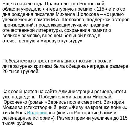
Еще в начале года Правительство Ростовской
области учредило литературную премию к 115-летию со
дня рождения писателя Михаила Шолохова – «с целью
увековечения памяти М.А. Шолохова, поддержки авторов
произведений, продолжающих лучшие традиции
отечественной литературы, сохранения памяти о
великом земляке, внесшем большой вклад в
отечественную и мировую культуру».
Победителям в трех номинациях (поэзия, проза и
литературная критика) была обещана награда в размере
20 тысяч рублей.
Как сообщается на сайте Администрации региона, итоги
уже подведены. Победителями названы Николай
Юрконенко (роман «Вернись после смерти»), Виктория
Можаева (стихотворный цикл «Живу на краешке войны»
) и Любовь
Волошин
ова (книга «Ростовские байки и
легендарные истории»). Размер премии увеличен до 115
тысяч рублей.