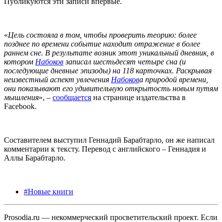
Публикуются эти записи впервые.
«
Цель состояла в том, чтобы проверить теорию: более
позднее по времени событие находит отражение в более
раннем сне. В результате возник этот уникальный дневник, в
котором
Набоков
записал шестьдесят четыре сна (и
последующие дневные эпизоды) на 118 карточках. Раскрывая
неизвестный аспект увлечения
Набоков
а природой времени,
они показывают его удивительную открытость новым путям
мышления
», –
сообщается
на странице издательства в
Facebook.
Составителем выступил Геннадий Барабтарло, он же написал
комментарии к тексту. Перевод с английского – Геннадия и
Аллы Барабтарло.
#Новые книги
Prosodia.ru — некоммерческий просветительский проект. Если