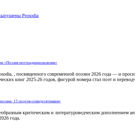
выпущены Prosodia
гии «Поэзия неотрадиционализма»
odia, , посвященного современной поэзии 2026 года — и проси
ческих книг 2025-26 годов, фигурой номера стал поэт и перево
оэзии: 15 поэтов-семидесятников»
воеобразным критическим и литературоведческим дополнением а
2026 года.