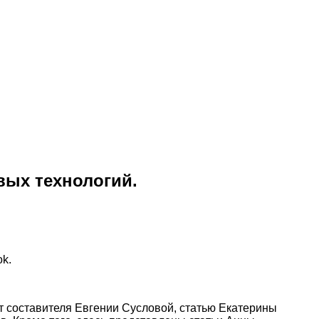
вых технологий.
ok.
т составителя Евгении Сусловой, статью Екатерины