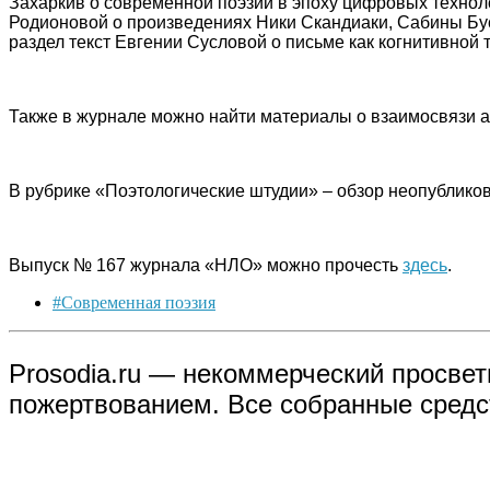
Захаркив о современной поэзии в эпоху цифровых техноло
Родионовой о произведениях Ники Скандиаки, Сабины Бус
раздел текст Евгении Сусловой о письме как когнитивной 
Также в журнале можно найти материалы о взаимосвязи ар
В рубрике «Поэтологические штудии» – обзор неопубликов
Выпуск № 167 журнала «НЛО» можно прочесть
здесь
.
#Современная поэзия
Prosodia.ru — некоммерческий просвет
пожертвованием. Все собранные средст