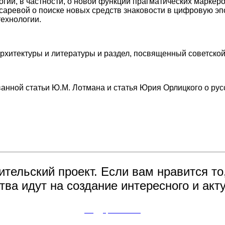
гий, в частности, о новой функции прагматических маркеро
аревой о поиске новых средств знаковости в цифровую эп
технологии.
хитектуры и литературы и раздел, посвященный советской 
анной статьи Ю.М. Лотмана и статья Юрия Орлицкого о рус
ительский проект. Если вам нравится то
ва идут на создание интересного и акту
Поддержите нас