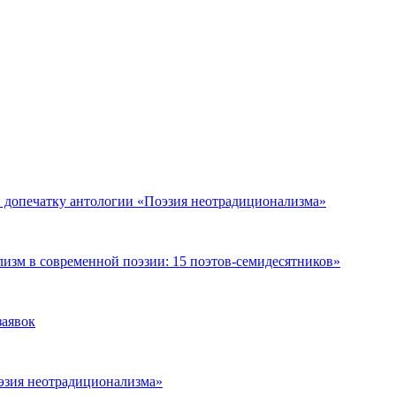
и допечатку антологии «Поэзия неотрадиционализма»
зм в современной поэзии: 15 поэтов-семидесятников»
заявок
оэзия неотрадиционализма»