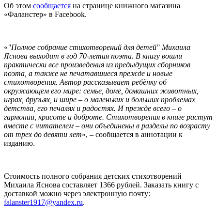
Об этом
сообщается
на странице книжного магазина
«Фаланстер» в Facebook.
«
"Полное собрание стихотворений для детей" Михаила
Яснова выходит в год 70-летия поэта. В книгу вошли
практически все произведения из предыдущих сборников
поэта, а также не печатавшиеся прежде и новые
стихотворения. Автор рассказывает ребёнку об
окружающем его мире: семье, доме, домашних животных,
играх, друзьях, и шире – о маленьких и больших проблемах
детства, его печалях и радостях. И прежде всего – о
гармонии, красоте и доброте. Стихотворения в книге растут
вместе с читателем – они объединены в разделы по возрасту
от трех до девяти лет
», – сообщается в аннотации к
изданию.
Стоимость полного собрания детских стихотворений
Михаила Яснова составляет 1366 рублей. Заказать книгу с
доставкой можно через электронную почту:
falanster1917@yandex.ru
.