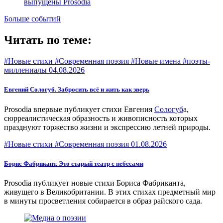
выпущены Prosodia
Больше событий
Читать по теме:
#Новые стихи #Современная поэзия #Новые имена #поэты-
миллениалы
04.08.2026
Евгений Сологуб. Забросить всё и жить как зверь
Prosodia впервые публикует стихи Евгения
Сологуб
а,
сюрреалистическая образность и живописность которых
празднуют торжество жизни и экспрессию летней природы.
#Новые стихи #Современная поэзия
01.08.2026
Борис Фабрикант. Это старый театр с небесами
Prosodia публикует новые стихи Бориса Фабриканта,
живущего в Великобритании. В этих стихах предметный мир
в минуты просветления собирается в образ райского сада.