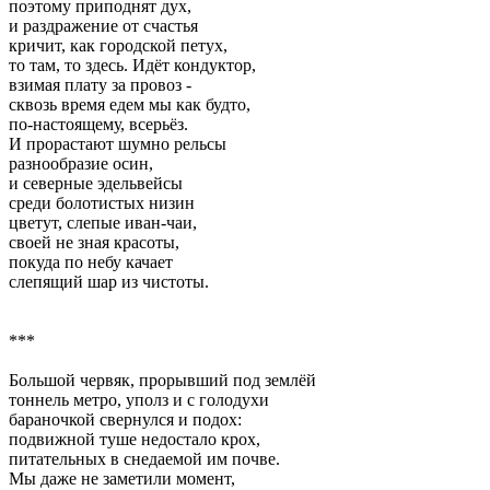
поэтому приподнят дух,
и раздражение от счастья
кричит, как городской петух,
то там, то здесь. Идёт кондуктор,
взимая плату за провоз -
сквозь время едем мы как будто,
по-настоящему, всерьёз.
И прорастают шумно рельсы
разнообразие осин,
и северные эдельвейсы
среди болотистых низин
цветут, слепые иван-чаи,
своей не зная красоты,
покуда по небу качает
слепящий шар из чистоты.
***
Большой червяк, прорывший под землёй
тоннель метро, уполз и с голодухи
бараночкой свернулся и подох:
подвижной туше недостало крох,
питательных в снедаемой им почве.
Мы даже не заметили момент,