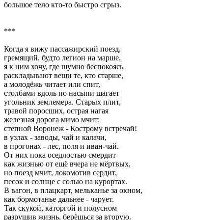
большое тело кто-то быстро сгрыз.
***
Когда я вижу пассажирский поезд,
гремящий, будто легион на марше,
я к ним хочу, где шумно беспокоясь
раскладывают вещи те, кто старше,
а молодёжь читает или спит,
столбами вдоль по насыпи шагает
угольник землемера. Старых плит,
травой поросших, острая нагая
железная дорога мимо мчит:
степной Воронеж - Кострому встречай!
в узлах - заводы, чай и калачи,
в прогонах - лес, поля и иван-чай.
От них пока оседлостью смердит
как жизнью от ещё вчера не мёртвых,
но поезд мчит, локомотив сердит,
песок и солнце с солью на курортах.
В вагон, в плацкарт, мельканье за окном,
как бормотанье дальнее - чарует.
Так скукой, каторгой и полусном
разрушив жизнь, берёшься за вторую.