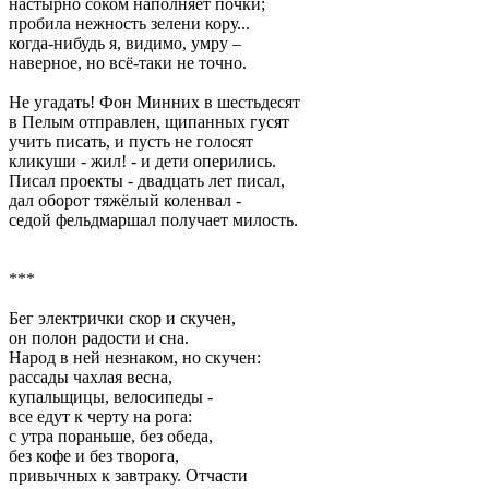
настырно соком наполняет почки;
пробила нежность зелени кору...
когда-нибудь я, видимо, умру –
наверное, но всё-таки не точно.
Не угадать! Фон Минних в шестьдесят
в Пелым отправлен, щипанных гусят
учить писать, и пусть не голосят
кликуши - жил! - и дети оперились.
Писал проекты - двадцать лет писал,
дал оборот тяжёлый коленвал -
седой фельдмаршал получает милость.
***
Бег электрички скор и скучен,
он полон радости и сна.
Народ в ней незнаком, но скучен:
рассады чахлая весна,
купальщицы, велосипеды -
все едут к черту на рога:
с утра пораньше, без обеда,
без кофе и без творога,
привычных к завтраку. Отчасти