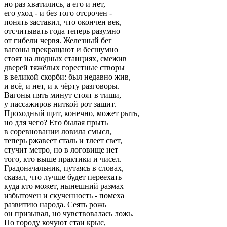
но раз хватились, а его и нет,
его уход - и без того отсрочен -
понять заставил, что окончен век,
отсчитывать года теперь разумно
от гибели червя. Железный бег
вагоны прекращают и бесшумно
стоят на людных станциях, смежив
дверей тяжёлых горестные створы
в великой скорби: был недавно жив,
и всё, и нет, и к чёрту разговоры.
Вагоны пять минут стоят в тиши,
у пассажиров ниткой рот зашит.
Проходный щит, конечно, может рыть,
но для чего? Его былая прыть
в соревновании ловила смысл,
теперь ржавеет сталь и тлеет свет,
стучит метро, но в логовище нет
того, кто выше практики и чисел.
Градоначальник, путаясь в словах,
сказал, что лучше будет переехать
куда кто может, нынешний размах
избыточен и скученность - помеха
развитию народа. Сеять рожь
он призывал, но чувствовалась ложь.
По городу кочуют стаи крыс,