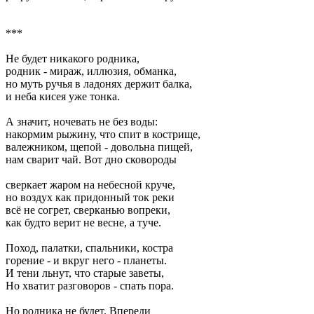
***
Не будет никакого родника,
родник - мираж, иллюзия, обманка,
но муть ручья в ладонях держит балка,
и неба кисея уже тонка.
А значит, ночевать не без воды:
накормим рыжину, что спит в кострище,
валежником, щепой - довольна пищей,
нам сварит чай. Вот дно сковороды
сверкает жаром на небесной круче,
но воздух как придонный ток реки
всё не согрет, сверканью вопреки,
как будто верит не весне, а туче.
Поход, палатки, спальники, костра
горение - и вкруг него - планеты.
И тени льнут, что старые заветы,
Но хватит разговоров - спать пора.
Но родника не будет. Впереди