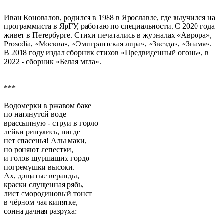
Иван Коновалов, родился в 1988 в Ярославле, где выучился на
программиста в ЯрГУ, работаю по специальности. С 2020 года
живет в Петербурге. Стихи печатались в журналах «Аврора»,
Prosodia, «Москва», «Эмигрантская лира», «Звезда», «Знамя».
В 2018 году издал сборник стихов «Предвиденный огонь», в
2022 - сборник «Белая мгла».
***
Водомерки в ржавом баке
по натянутой воде
врассыпную - струи в горло
лейки ринулись, нигде
нет спасенья! Алы маки,
но роняют лепестки,
и голов шуршащих гордо
погремушки высоки.
Ах, дощатые веранды,
краски слущенная рябь,
лист смородиновый тонет
в чёрном чая кипятке,
сонна дачная разруха: