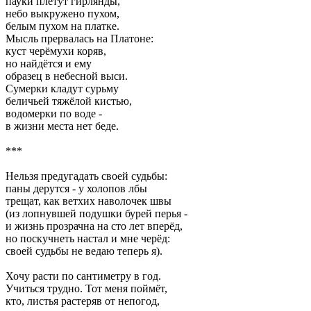
пауки плетут гирлянды,
небо выкружено пухом,
белым пухом на платке.
Мысль прервалась на Платоне:
куст черёмухи коряв,
но найдётся и ему
образец в небесной выси.
Сумерки кладут сурьму
беличьей тяжёлой кистью,
водомерки по воде -
в жизни места нет беде.
***
Нельзя предугадать своей судьбы:
паны дерутся - у холопов лбы
трещат, как ветхих наволочек швы
(из лопнувшей подушки бурей перья -
и жизнь прозрачна на сто лет вперёд,
но поскучнеть настал и мне черёд:
своей судьбы не ведаю теперь я).
Хочу расти по сантиметру в год.
Учиться трудно. Тот меня поймёт,
кто, листья растеряв от непогод,