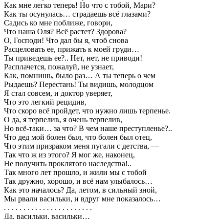
Как мне легко теперь! Но что с тобой, Мари?
Как ты осунулась… страдаешь всё глазами?
Садись ко мне поближе, говори,
Что наша Оля? Всё растет? Здорова?
О, Господи! Что дал бы я, чтоб снова
Расцеловать ее, прижать к моей груди…
Ты приведешь ее?.. Нет, нет, не приводи!
Расплачется, пожалуй, не узнает,
Как, помнишь, было раз… А ты теперь о чем
Рыдаешь? Перестань! Ты видишь, молодцом
Я стал совсем, и доктор уверяет,
Что это легкий рецидив,
Что скоро всё пройдет, что нужно лишь терпенье.
О да, я терпелив, я очень терпелив,
Но всё-таки… за что? В чем наше преступленье?..
Что дед мой болен был, что болен был отец,
Что этим призраком меня пугали с детства, —
Так что ж из этого? Я мог же, наконец,
Не получить проклятого наследства!..
Так много лет прошло, и жили мы с тобой
Так дружно, хорошо, и всё нам улыбалось…
Как это началось? Да, летом, в сильный зной,
Мы рвали васильки, и вдруг мне показалось…
. . . . . . . . . . . . . . . . . . . . . . .
Да, васильки, васильки…