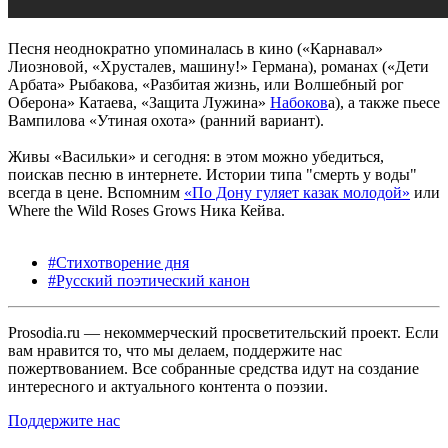
Песня неоднократно упоминалась в кино («Карнавал»
Лиозновой, «Хрусталев, машину!» Германа), романах («Дети
Арбата» Рыбакова, «Разбитая жизнь, или Волшебный рог
Оберона» Катаева, «Защита Лужина»
Набоков
а), а также пьесе
Вампилова «Утиная охота» (ранний вариант).
Живы «Васильки» и сегодня: в этом можно убедиться,
поискав песню в интернете. Истории типа "смерть у воды"
всегда в цене. Вспомним
«По Дону гуляет казак молодой»
или
Where the Wild Roses Grows Ника Кейва.
#Стихотворение дня
#Русский поэтический канон
Prosodia.ru — некоммерческий просветительский проект. Если
вам нравится то, что мы делаем, поддержите нас
пожертвованием. Все собранные средства идут на создание
интересного и актуального контента о поэзии.
Поддержите нас