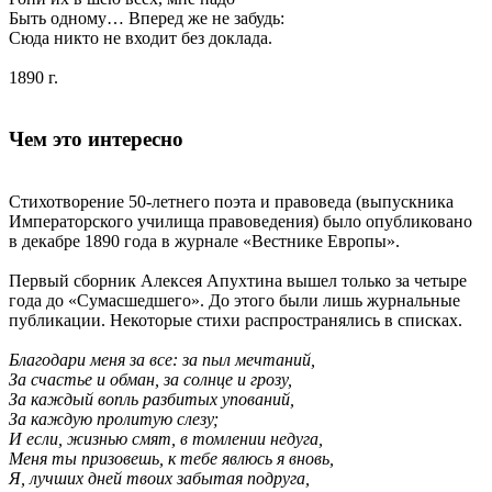
Быть одному… Вперед же не забудь:
Сюда никто не входит без доклада.
1890 г.
Чем это интересно
Стихотворение 50-летнего поэта и правоведа (выпускника
Императорского училища правоведения) было опубликовано
в декабре 1890 года в журнале «Вестнике Европы».
Первый сборник Алексея Апухтина вышел только за четыре
года до «Сумасшедшего». До этого были лишь журнальные
публикации. Некоторые стихи распространялись в списках.
Благодари меня за все: за пыл мечтаний,
За счастье и обман, за солнце и грозу,
За каждый вопль разбитых упований,
За каждую пролитую слезу;
И если, жизнью смят, в томлении недуга,
Меня ты призовешь, к тебе явлюсь я вновь,
Я, лучших дней твоих забытая подруга,