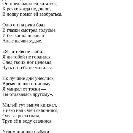
Он предложил ей кататься,
К речке когда подошли,
В лодку помог ей взобраться.
Олю он на руки брал,
В глазки смотрел голубые
И без конца целовал
Алые щечки худые.
«Я ли тебя не любил,
Я ли тобой не гордился,
След твоих ног целовал,
Чуть на тебя не молился.
Но лучшие дни унеслись,
Время пошло по-иному:
Я умирал от тоски —
Ты отдавалась другому».
Милый тут вынул кинжал,
Низко над Олей склонился,
Оля закрыла глаза,
Труп её в воду свалился.
Утром пришли рыбаки,