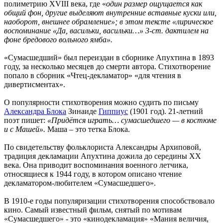
полиметрию XVIII века, где «
один размер ощущается как
общий фон, другие выделяют внутренние вставные куски или,
наоборот, внешнее обрамление»; в этом тексте «лирическое
воспоминание «Да, васильки, васильки…» 3-ст. дактилем на
фоне бредового вольного ямба».
«Сумасшедший» был переиздан в сборнике Апухтина в 1893
году, за несколько месяцев до смерти автора. Стихотворение
попало в сборник «Чтец-декламатор» «для чтения в
дивертисментах».
О популярности стихотворения можно судить по письму
Александра Блока
Зинаиде
Гиппиус
(1901 год). 21-летний
поэт пишет:
«Придётся играть… сумасшедшего — в костюме
и с Машей».
Маша – это тетка Блока.
По свидетельству фольклориста Александры Архиповой,
традиция декламации Апухтина дожила до середины XX
века. Она приводит воспоминания военного летчика,
относящиеся к 1944 году, в котором описано чтение
декламатором-любителем «Сумасшедшего».
В 1910-е годы популяризации стихотворения способствовало
кино. Самый известный фильм, снятый по мотивам
«Сумасшедшего» - это «кинодекламация» «Мания величия,