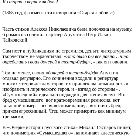
Я старая и верная любовь!
(1868 год, фрагмент стихотворения «Старая любовь»)
Часть стихов Алексея Николаевича была положена на музыку.
6 романсов сочинил партнер Апухтина Петр Ильич
Чайковский.
Сам поэт к публикациям не стремился, деньги литературным
творчеством не зарабатывал. «
Это было бы все равно… что
определить своих дочерей в театр-буфф
», - так он говорил.
Тем не менее, своих «
дочерей в театр-буфф
» Апухтин
отдавал регулярно. Его сочинения входили в репертуар
многих чтецов-декламаторов, их привлекала возможность и
изобразить и лирического героя, и «взгляд со стороны» .
«Сумасшедший» идеально подходил для чтения вслух. Вот
бред сумасшедшего, вот кратковременная ремиссия, вот
вставной номер – песня-воспоминание, а вот опять бред,
причем агрессивный. Чтец может примерить как минимум
три маски,
В «Очерке истории русского стиха» Михаил Гаспаров пишет,
что полиметрия «Сумасшедшего» напоминает классическую