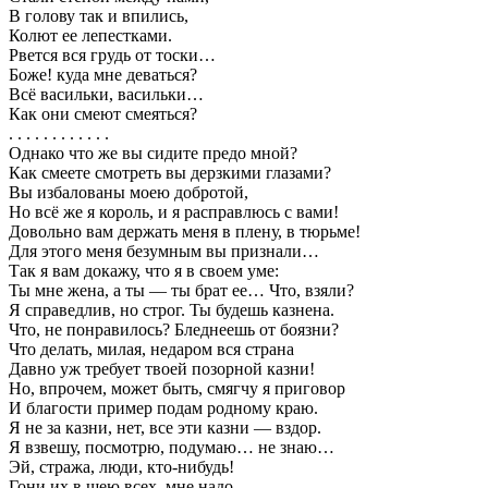
В голову так и впились,
Колют ее лепестками.
Рвется вся грудь от тоски…
Боже! куда мне деваться?
Всё васильки, васильки…
Как они смеют смеяться?
. . . . . . . . . . . .
Однако что же вы сидите предо мной?
Как смеете смотреть вы дерзкими глазами?
Вы избалованы моею добротой,
Но всё же я король, и я расправлюсь с вами!
Довольно вам держать меня в плену, в тюрьме!
Для этого меня безумным вы признали…
Так я вам докажу, что я в своем уме:
Ты мне жена, а ты — ты брат ее… Что, взяли?
Я справедлив, но строг. Ты будешь казнена.
Что, не понравилось? Бледнеешь от боязни?
Что делать, милая, недаром вся страна
Давно уж требует твоей позорной казни!
Но, впрочем, может быть, смягчу я приговор
И благости пример подам родному краю.
Я не за казни, нет, все эти казни — вздор.
Я взвешу, посмотрю, подумаю… не знаю…
Эй, стража, люди, кто-нибудь!
Гони их в шею всех, мне надо