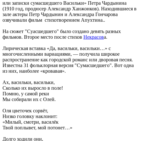
или записки сумасшедшего Васильки» Петра Чардынина
(1910 год, продюсер Александр Ханжонков). Находившиеся в
зале актеры Петр Чардынин и Александра Гончарова
озвучивали фильм стихотворением Апухтина..
На сюжет "Суасшедшего" было создано девять разных
фильмов. Второе место после стихов
Некрасов
а.
Лирическая вставка «Да, васильки, васильки…» с
многочисленными вариациями, — получила широкое
распространение как городской романс или дворовая песня.
Известна 31 фольклорная версия "Сумасшедшего". Вот одна
из них, наиболее «кровавая».
Ах, васильки, васильки,
Сколько их выросло в поле!
Помню, у самой реки
Мы собирали их с Олей.
Оля цветочек сорвёт,
Низко головку наклонит:
«Милый, смотри, василёк
Твой поплывет, мой потонет…»
Долго ходили они,