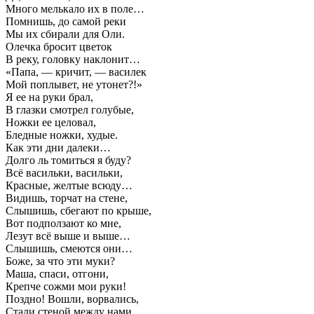
Много мелькало их в поле…
Помнишь, до самой реки
Мы их сбирали для Оли.
Олечка бросит цветок
В реку, головку наклонит…
«Папа, — кричит, — василек
Мой поплывет, не утонет?!»
Я ее на руки брал,
В глазки смотрел голубые,
Ножки ее целовал,
Бледные ножки, худые.
Как эти дни далеки…
Долго ль томиться я буду?
Всё васильки, васильки,
Красные, желтые всюду…
Видишь, торчат на стене,
Слышишь, сбегают по крыше,
Вот подползают ко мне,
Лезут всё выше и выше…
Слышишь, смеются они…
Боже, за что эти муки?
Маша, спаси, отгони,
Крепче сожми мои руки!
Поздно! Вошли, ворвались,
Стали стеной между нами,