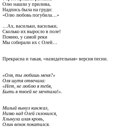
Олю нашли у прилива,
Надпись была на груди:
«Олю любовь погубила…»
…Ах, васильки, васильки,
Сколько их выросло в поле!
Помню, у самой реки
Мы собирали их с Олей…
Прекрасна и такая, «назидательная» версия песни.
«Оля, ты любишь меня?»
Оля шутя отвечала:
«Нет, не люблю я тебя,
Быть я твоей не мечтала!».
Милый вынул кинжал,
Низко над Олей склонился,
Хлынула алая кровь,
Олин венок покатился.