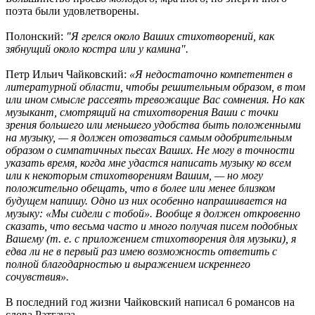
поэта были удовлетворены.
Полонский:
"Я грелся около Ваших стихотворений, как
зябнущий около костра или у камина".
Петр Ильич Чайковский:
«Я недостаточно компетентен в
литературной области, чтобы решительным образом, в том
или ином смысле рассеять тревожащие Вас сомнения. Но как
музыкант, смотрящий на стихотворения Ваши с точки
зрения большего или меньшего удобства быть положенными
на музыку, — я должен отозваться самым одобрительным
образом о симпатичных пьесах Ваших. Не могу в точности
указать время, когда мне удастся написать музыку ко всем
или к некоторым стихотворениям Вашим, — но могу
положительно обещать, что в более или менее близком
будущем напишу. Одно из них особенно напрашивается на
музыку: «Мы сидели с тобой». Вообще я должен откровенно
сказать, что весьма часто и много получая писем подобных
Вашему (т. е. с приложением стихотворения для музыки), я
едва ли не в первый раз имею возможность ответить с
полной благодарностью и выражением искреннего
сочувствия».
В последний год жизни Чайковский написал 6 романсов на
слова Ратгауза.