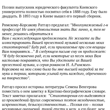
Поэзии выпускник юридического факультета Киевского
университета полностью посвятил себя в 1888 году. Ему было
двадцать. В 1893 году в Киеве вышел его первый сборник.
Римскому-Корсакову Ратгауз предлагал:
"Многоуважаемый г-н
профессор!
Не имея удовольствия знать Вас лично, я, тем не
менее, решаюсь обратиться к
Вам с нижеследующим предложением. Не желаете ли Вы
иллюстрировать Вашей
прелестной музыкой несколько моих
стихотворений? Буду рад, если
прилагаемые
при сем вещицы
Вам понравятся…" В следующем письме ему он продолжает:
"Я
буду бесконечно рад, если некоторые из песен моих Вам
настолько понравятся,
что Вы удостоите их Вашей
прелестной музыки, и серия романсов Н. А.
Римского-
Корсакова на мои слова была бы мне высшей наградой за те
муки и
тернии, которыми усыпай путь каждого, обреченного
на творчество".
Ратгауз просил историка литературы Семена Венгерова
поместить о нем заметку в Критико-биографическом словаре.
Текст заметки прилагался:
"
Стихотворения его выделяются
из произведений других современных поэтов мелодичностью,
искренностью, безыскусственностью… Поэзия его – поэзия
неуловимых ощущений, тихой грусти и неги, и его более, чем