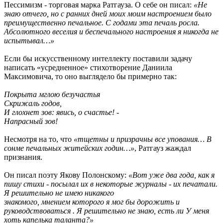
Пессимизм - торговая марка Ратгауза. О себе он писал:
«Не
знаю отчего, но с ранних дней моих моим настроением было
преимущественно печальное. С годами эта печаль росла.
Абсолютного веселия и беспечального настроения я никогда не
испытывал…»
Если бы искусственному интеллекту поставили задачу
написать «усредненное» стихотворение Даниила
Максимовича, то оно выглядело бы примерно так:
Покрыта мглою безучастья
Скрижаль годов,
И глохнет зов: явись, о счастье! -
Напрасный зов!
Несмотря на то, что
«тщетны и призрачны все упования… В
сонме печальных житейских годин…»
, Ратгауз жаждал
признания.
Он писал поэту Якову Полонскому:
«Вот уже два года, как я
пишу стихи
- посылал их в некоторые журналы - их печатали.
Я решительно не имею никакого
знакомого, мнением которого я мог бы дорожить и
руководствоваться . Я
решительно не знаю, есть ли У меня
хоть капелька таланта?»