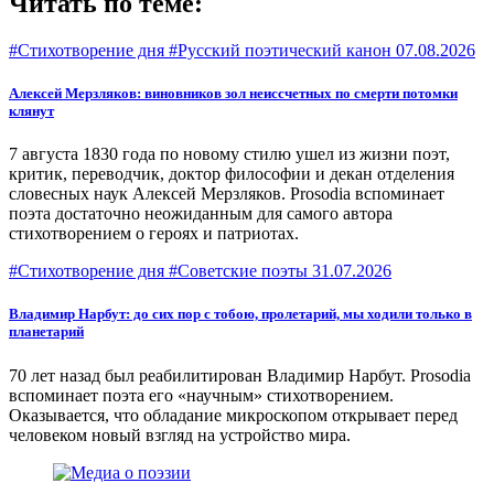
Читать по теме:
#Стихотворение дня #Русский поэтический канон
07.08.2026
Алексей Мерзляков: виновников зол неиссчетных по смерти потомки
клянут
7 августа 1830 года по новому стилю ушел из жизни поэт,
критик, переводчик, доктор философии и декан отделения
словесных наук Алексей Мерзляков. Prosodia вспоминает
поэта достаточно неожиданным для самого автора
стихотворением о героях и патриотах.
#Стихотворение дня #Советские поэты
31.07.2026
Владимир Нарбут: до сих пор с тобою, пролетарий, мы ходили только в
планетарий
70 лет назад был реабилитирован Владимир Нарбут. Prоsodia
вспоминает поэта его «научным» стихотворением.
Оказывается, что обладание микроскопом открывает перед
человеком новый взгляд на устройство мира.