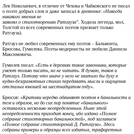
Лев Николаевич, в отличие от Чехова и Чайковского не писал
о поэте добрых слов и даже записал в дневнике:
«Никогда
никакого мнения не
заявлял о стихотворениях Ратгауза"
. Ходила легенда, мол,
Толстой из всех современных поэтов признает только
Ратгауза).
Ратгауз не любил современных ему поэтов – Бальмонта,
Брюсова, Гумилева. Поэты-модернисты не любили Даниила
Максимовича.
Гумилев писал:
«Есть в деревнях такие лавочники, которые
умеют только писать, но не читать. Я думаю, таков и
Ратгауз. Потому что иначе у него не хватило бы духу в
нудно-безграмотных стихах передавать мысли и ощущения
отсталых юношей на шестнадцатом году».
Брюсов:
«Критики нередко обвиняют поэтов в банальности и
тем и образов, но до сих пор понятие «банального»
оставалось несколько неопределенным. Ныне этой
неопределенности приходит конец, ибо издано «Полное
собрание стихотворных банальностей», под заглавием
«Полное собрание стихотворений Д. Ратгауза». Здесь
собраны примеры и образцы всех избитых, трафаретных