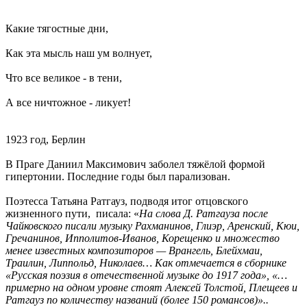
Какие тягостные дни,
Как эта мысль наш ум волнует,
Что все великое - в тени,
А все ничтожное - ликует!
1923 год, Берлин
В Праге Даниил Максимович заболел тяжёлой формой
гипертонии. Последние годы был парализован.
Поэтесса Татьяна Ратгауз, подводя итог отцовского
жизненного пути, писала: «
На слова Д. Ратгауза после
Чайковского писали музыку Рахманинов, Глиэр, Аренский, Кюи,
Гречанинов, Ипполитов-Иванов, Корещенко и множество
менее известных композиторов — Врангель, Блейхмаи,
Траилин, Липпольд, Николаев… Как отмечается в сборнике
«Русская поэзия в отечественной музыке до 1917 года», «…
примерно на одном уровне стоят Алексей Толстой, Плещеев и
Ратгауз по количеству названий (более 150 романсов)»..