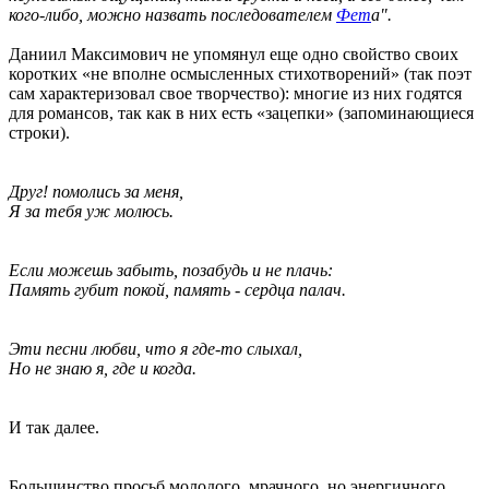
кого-либо, можно назвать последователем
Фет
а".
Даниил Максимович не упомянул еще одно свойство своих
коротких «не вполне осмысленных стихотворений» (так поэт
сам характеризовал свое творчество): многие из них годятся
для романсов, так как в них есть «зацепки» (запоминающиеся
строки).
Друг! помолись за меня,
Я за тебя уж молюсь.
Если можешь забыть, позабудь и не плачь:
Память губит покой, память - сердца палач.
Эти песни любви, что я где-то слыхал,
Но не знаю я, где и когда.
И так далее.
Большинство просьб молодого, мрачного, но энергичного