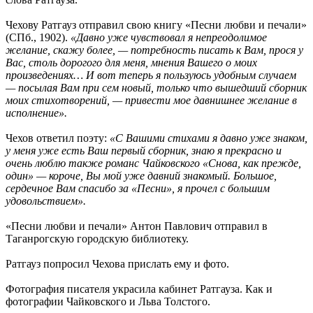
Чехову Ратгауз отправил свою книгу «Песни любви и печали»
(СПб., 1902).
«Давно уже чувствовал я непреодолимое
желание, скажу более, — потребность писать к Вам, прося у
Вас, столь дорогого для меня, мнения Вашего о моих
произведениях… И вот теперь я пользуюсь удобным случаем
— посылая Вам при сем новый, только что вышедший сборник
моих стихотворений, — привести мое давнишнее желание в
исполнение».
Чехов ответил поэту:
«С Вашими стихами я давно уже знаком,
у меня уже есть Ваш первый сборник, знаю я прекрасно и
очень люблю также романс Чайковского «Снова, как прежде,
один» — короче, Вы мой уже давний знакомый. Большое,
сердечное Вам спасибо за «Песни», я прочел с большим
удовольствием».
«Песни любви и печали» Антон Павлович отправил в
Таганрогскую городскую библиотеку.
Ратгауз попросил Чехова прислать ему и фото.
Фотография писателя украсила кабинет Ратгауза. Как и
фотографии Чайковского и Льва Толстого.