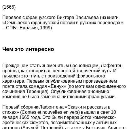
(1666)
Перевод с французского Виктора Васильева (из книги
«Семь веков французской поэзии в русских переводах».
– СПБ.: Евразия, 1999)
Чем это интересно
Прежде чем стать знаменитым баснописцем, Лафонтен
прошел, как говорится, непростой творческий путь. И
начался этот путь с произведений фривольного
характера. Первым опубликованным произведением
поэта стала комедия «Евнух» (по мотивам одноименного
сочинения Теренция). Опубликованная анонимно
комедия не была замечена читающими французами.
Первый сборник Лафонтена «Сказки и рассказы в
стихах» (Contes et nouvelles en vers) вышел в свет 10
января 1665 года. Это были переработки комическо-
эротических сюжетов, позаимствованных у античных
авторов (Апулей, Петроний), а также у Боккаччо, Ариосто,