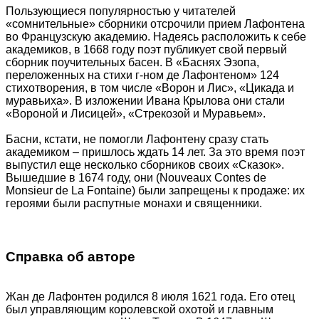
Пользующиеся популярностью у читателей
«сомнительные» сборники отсрочили прием Лафонтена
во Французскую академию. Надеясь расположить к себе
академиков, в 1668 году поэт публикует свой первый
сборник поучительных басен. В «Баснях Эзопа,
переложенных на стихи г-ном де Лафонтеном» 124
стихотворения, в том числе «Ворон и Лис», «Цикада и
муравьиха». В изложении Ивана Крылова они стали
«Вороной и Лисицей», «Стрекозой и Муравьем».
Басни, кстати, не помогли Лафонтену сразу стать
академиком – пришлось ждать 14 лет. За это время поэт
выпустил еще несколько сборников своих «Сказок».
Вышедшие в 1674 году, они (Nouveaux Contes de
Monsieur de La Fontaine) были запрещены к продаже: их
героями были распутные монахи и священники.
Справка об авторе
Жан де Лафонтен родился 8 июля 1621 года. Его отец
был управляющим королевской охотой и главным