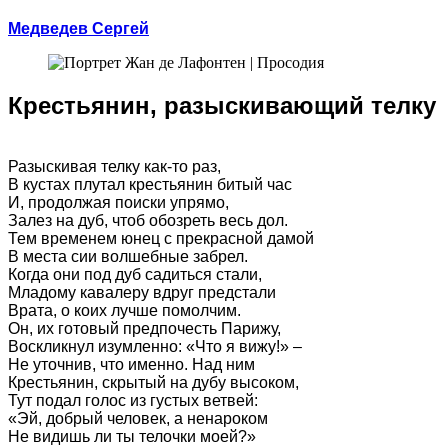
Медведев Сергей
Крестьянин, разыскивающий телку
Разыскивая телку как-то раз,
В кустах плутал крестьянин битый час
И, продолжая поиски упрямо,
Залез на дуб, чтоб обозреть весь дол.
Тем временем юнец с прекрасной дамой
В места сии волшебные забрел.
Когда они под дуб садиться стали,
Младому кавалеру вдруг предстали
Врата, о коих лучше помолчим.
Он, их готовый предпочесть Парижу,
Воскликнул изумленно: «Что я вижу!» –
Не уточнив, что именно. Над ним
Крестьянин, скрытый на дубу высоком,
Тут подал голос из густых ветвей:
«Эй, добрый человек, а ненароком
Не видишь ли ты телочки моей?»