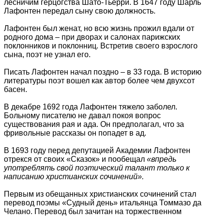
лесничим герцогства Шато-Тьерри. В 1647 году Шарль
Лафонтен передал сыну свою должность.
Лафонтен был женат, но всю жизнь прожил вдали от
родного дома – при дворах и салонах парижских
поклонников и поклонниц. Встретив своего взрослого
сына, поэт не узнал его.
Писать Лафонтен начал поздно – в 33 года. В историю
литературы поэт вошел как автор более чем двухсот
басен.
В декабре 1692 года Лафонтен тяжело заболел.
Больному писателю не давал покоя вопрос
существования рая и ада. Он предполагал, что за
фривольные рассказы он попадет в ад.
В 1693 году перед депутацией Академии Лафонтен
отрекся от своих «Сказок» и пообещал
«впредь
употреблять свой поэтический талант только к
написанию христианских сочинений».
Первым из обещанных христианских сочинений стал
перевод поэмы «Судный день» итальянца Томмазо да
Челано. Перевод был зачитан на торжественном