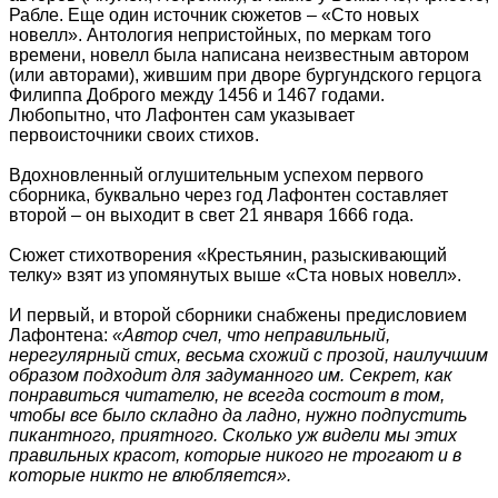
Рабле. Еще один источник сюжетов – «Сто новых
новелл». Антология непристойных, по меркам того
времени, новелл была написана неизвестным автором
(или авторами), жившим при дворе бургундского герцога
Филиппа Доброго между 1456 и 1467 годами.
Любопытно, что Лафонтен сам указывает
первоисточники своих стихов.
Вдохновленный оглушительным успехом первого
сборника, буквально через год Лафонтен составляет
второй – он выходит в свет 21 января 1666 года.
Сюжет стихотворения «Крестьянин, разыскивающий
телку» взят из упомянутых выше «Ста новых новелл».
И первый, и второй сборники снабжены предисловием
Лафонтена:
«Автор счел, что неправильный,
нерегулярный стих, весьма схожий с прозой, наилучшим
образом подходит для задуманного им. Секрет, как
понравиться читателю, не всегда состоит в том,
чтобы все было складно да ладно, нужно подпустить
пикантного, приятного. Сколько уж видели мы этих
правильных красот, которые никого не трогают и в
которые никто не влюбляется».