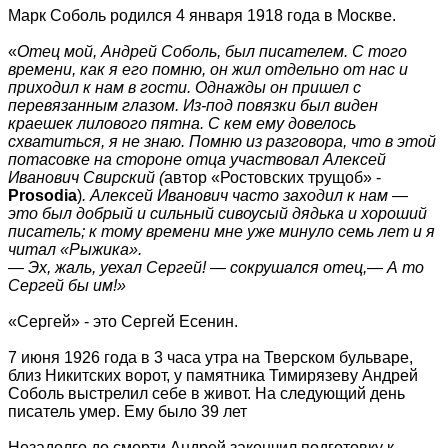
Марк Соболь родился 4 января 1918 года в Москве.
«
Отец мой, Андрей Соболь, был писателем. С того
времени, как я его помню, он жил отдельно от нас и
приходил к нам в гости. Однажды он пришел с
перевязанным глазом. Из-под повязки был виден
краешек лилового пятна. С кем ему довелось
схватиться, я не знаю. Помню из разговора, что в этой
потасовке на стороне отца участвовал Алексей
Иванович Свирский (
автор «Ростовских трущоб» -
Prosodia
)
. Алексей Иванович часто заходил к нам —
это был добрый и сильный сивоусый дядька и хороший
писатель; к тому времени мне уже минуло семь лет и я
читал «Рыжика».
— Эх, жаль, уехал Сергей! — сокрушался отец,— А то
Сергей бы им!»
«Сергей» - это Сергей Есенин.
7 июня 1926 года в 3 часа утра на Тверском бульваре,
близ Никитских ворот, у памятника Тимирязеву Андрей
Соболь выстрелил себе в живот. На следующий день
писатель умер. Ему было 39 лет
Незадолго до смерти Андрей закончил подготовку к