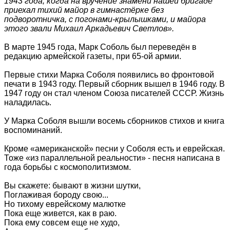
1943 года, когда на вручение знамени нашей бригаде
приехал тихий майор в гимнастёрке без
подворотничка, с погонами-крылышками, и майора
этого звали Михаил Аркадьевич Светлов».
В марте 1945 года, Марк Соболь был переведён в
редакцию армейской газеты, при 65-ой армии.
Первые стихи Марка Соболя появились во фронтовой
печати в 1943 году. Первый сборник вышел в 1946 году. В
1947 году он стал членом Союза писателей СССР. Жизнь
наладилась.
У Марка Соболя вышли восемь сборников стихов и книга
воспоминаний.
Кроме «американской» песни у Соболя есть и еврейская.
Тоже «из параллельной реальности» - песня написана в
года борьбы с космополитизмом.
Вы скажете: бывают в жизни шутки,
Поглаживая бороду свою...
Но тихому еврейскому малютке
Пока еще живется, как в раю.
Пока ему совсем еще не худо,