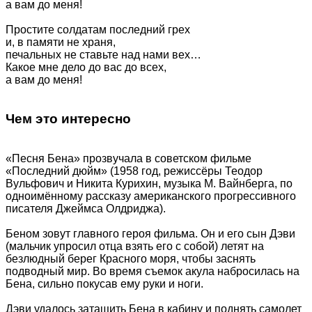
а вам до меня!
Простите солдатам последний грех
и, в памяти не храня,
печальных не ставьте над нами вех…
Какое мне дело до вас до всех,
а вам до меня!
Чем это интересно
«Песня Бена» прозвучала в советском фильме
«Последний дюйм» (1958 год, режиссёры Теодор
Вульфович и Никита Курихин, музыка М. Вайнберга, по
одноимённому рассказу американского прогрессивного
писателя Джеймса Олдриджа).
Беном зовут главного героя фильма. Он и его сын Дэви
(мальчик упросил отца взять его с собой) летят на
безлюдный берег Красного моря, чтобы заснять
подводный мир. Во время съемок акула набросилась на
Бена, сильно покусав ему руки и ноги.
Дэви удалось затащить Бена в кабину и поднять самолет