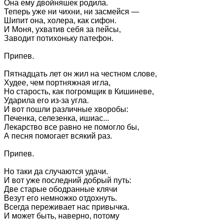
Она ему двойняшек родила.
Теперь уже ни чихни, ни засмейся —
Шипит она, холера, как сифон.
И Моня, ухватив себя за пейсы,
Заводит потихоньку патефон.
Припев.
Пятнадцать лет он жил на честном слове,
Худее, чем портняжная игла,
Но старость, как погромщик в Кишиневе,
Ударила его из-за угла.
И вот пошли различные хворобы:
Печенка, селезенка, ишиас...
Лекарство все равно не помогло бы,
А песня помогает всякий раз.
Припев.
Но таки да случаются удачи.
И вот уже последний добрый путь:
Две старые ободранные клячи
Везут его немножко отдохнуть.
Всегда переживает нас привычка.
И может быть, наверно, потому