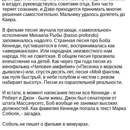
в воздух, руководствуясь советами отца. Бен часто
теряет сознание, и Дэви приходится принимать многие
решения самостоятельно. Мальчику удалось долететь до
Каира.
В фильме песня звучала пугающе, «замогильное»
исполнение Михаила Рыбы (basso profondo)
запоминалось надолго. Странная песня про Боба
Кеннеди, пустившегося в пляс, воспринималась как
«американская». Или народная, неизвестного нам
народа. Но не советская. В общем песня произвела
впечатление на детей. Как через три года песня из
кинофильма «Человек-амфибия» («Песенка о морском
дьяволе») или, спустя десять лет, песня «Мой фантом,
как пуля быстрый, в небе голубом и чистом с ревом
набирает высоту». Песни из параллельной реальности.
И кстати, в момент написания песни все Кеннеди - и
Роберт и Джон - были живы, Джон был сенатором от
штата Массачусетс, Боб вообще не занимал высоких
должностей. Как фамилия Кеннеди попала в текст Марка
Соболя, - загадка.
Соболь не пишет о фильме в мемуарах.