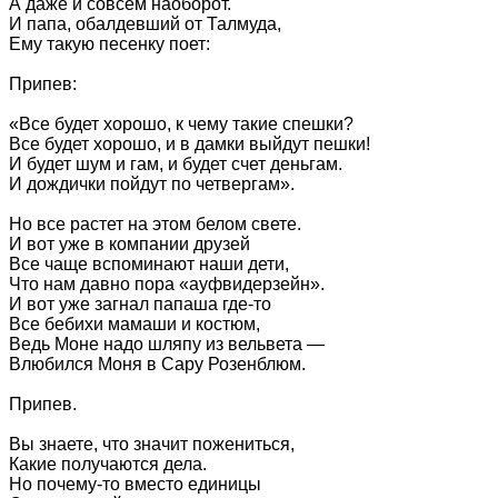
А даже и совсем наоборот.
И папа, обалдевший от Талмуда,
Ему такую песенку поет:
Припев:
«Все будет хорошо, к чему такие спешки?
Все будет хорошо, и в дамки выйдут пешки!
И будет шум и гам, и будет счет деньгам.
И дождички пойдут по четвергам».
Но все растет на этом белом свете.
И вот уже в компании друзей
Все чаще вспоминают наши дети,
Что нам давно пора «ауфвидерзейн».
И вот уже загнал папаша где-то
Все бебихи мамаши и костюм,
Ведь Моне надо шляпу из вельвета —
Влюбился Моня в Сару Розенблюм.
Припев.
Вы знаете, что значит пожениться,
Какие получаются дела.
Но почему-то вместо единицы