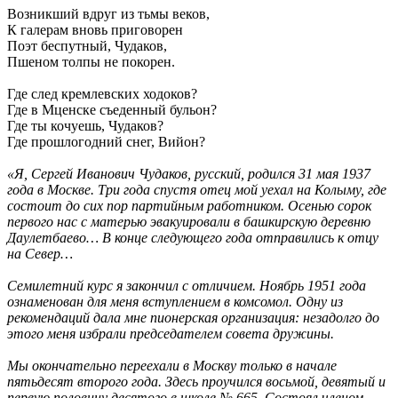
Возникший вдруг из тьмы веков,
К галерам вновь приговорен
Поэт беспутный, Чудаков,
Пшеном толпы не покорен.
Где след кремлевских ходоков?
Где в Мценске съеденный бульон?
Гдe ты кочуешь, Чудаков?
Где прошлогодний снег, Вийон?
«Я, Сергей Иванович Чудаков, русский, родился 31 мая 1937
года в Москве. Три года спустя отец мой уехал на Колыму, где
состоит до сих пор партийным работником. Осенью сорок
первого нас с матерью эвакуировали в башкирскую деревню
Даулетбаево… В конце следующего года отправились к отцу
на Север…
Семилетний курс я закончил с отличием. Ноябрь 1951 года
ознаменован для меня вступлением в комсомол. Одну из
рекомендаций дала мне пионерская организация: незадолго до
этого меня избрали председателем совета дружины.
Мы окончательно переехали в Москву только в начале
пятьдесят второго года. Здесь проучился восьмой, девятый и
первую половину десятого в школе № 665. Состоял членом