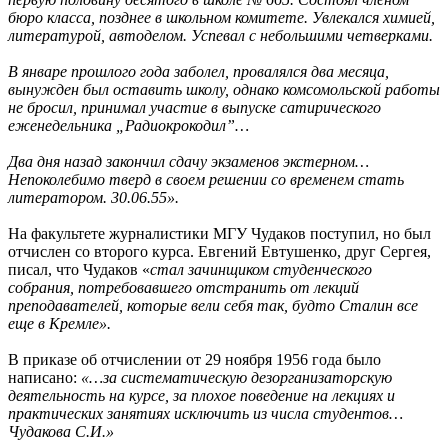
бюро класса, позднее в школьном комитете. Увлекался химией,
литературой, автоделом. Успевал с небольшими четверками.
В январе прошлого года заболел, провалялся два месяца,
вынужден был оставить школу, однако комсомольской работы
не бросил, принимал участие в выпуске сатирического
еженедельника „Радиокрокодил”…
Два дня назад закончил сдачу экзаменов экстерном…
Непоколебимо тверд в своем решении со временем стать
литератором. 30.06.55».
На факультете журналистики МГУ Чудаков поступил, но был
отчислен со второго курса. Евгений Евтушенко, друг Сергея,
писал, что Чудаков «
стал зачинщиком студенческого
собрания, потребовавшего отстранить от лекций
преподавателей, которые вели себя так, будто Сталин все
еще в Кремле».
В приказе об отчислении от 29 ноября 1956 года было
написано:
«…за систематическую дезорганизаторскую
деятельность на курсе, за плохое поведение на лекциях и
практических занятиях исключить из числа студентов…
Чудакова С.И.»