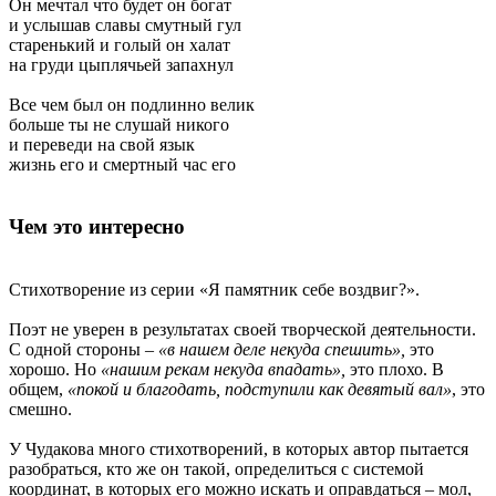
Он мечтал что будет он богат
и услышав славы смутный гул
старенький и голый он халат
на груди цыплячьей запахнул
Все чем был он подлинно велик
больше ты не слушай никого
и переведи на свой язык
жизнь его и смертный час его
Чем это интересно
Стихотворение из серии «Я памятник себе воздвиг?».
Поэт не уверен в результатах своей творческой деятельности.
С одной стороны –
«в нашем деле некуда спешить»,
это
хорошо. Но
«нашим рекам некуда впадать»,
это плохо. В
общем,
«покой и благодать, подступили как девятый вал»
, это
смешно.
У Чудакова много стихотворений, в которых автор пытается
разобраться, кто же он такой, определиться с системой
координат, в которых его можно искать и оправдаться – мол,