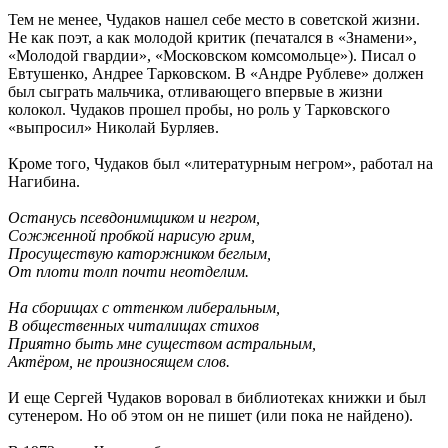
Тем не менее, Чудаков нашел себе место в советской жизни.
Не как поэт, а как молодой критик (печатался в «Знамени»,
«Молодой гвардии», «Московском комсомольце»). Писал о
Евтушенко, Андрее Тарковском. В «Андре Рублеве» должен
был сыграть мальчика, отливающего впервые в жизни
колокол. Чудаков прошел пробы, но роль у Тарковского
«выпросил» Николай Бурляев.
Кроме того, Чудаков был «литературным негром», работал на
Нагибина.
Останусь псевдонимщиком и негром,
Сожженной пробкой нарисую грим,
Просуществую каторжником беглым,
От плоти толп почти неотделим.
На сборищах с оттенком либеральным,
В общественных читалищах стихов
Приятно быть мне существом астральным,
Актёром, не произносящем слов.
И еще Сергей Чудаков воровал в библиотеках книжки и был
сутенером. Но об этом он не пишет (или пока не найдено).