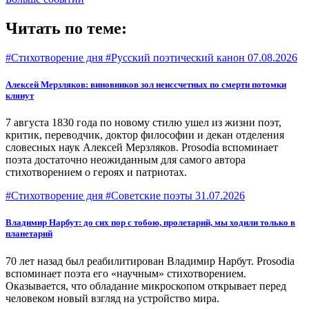
Читать по теме:
#Стихотворение дня #Русский поэтический канон
07.08.2026
Алексей Мерзляков: виновников зол неиссчетных по смерти потомки
клянут
7 августа 1830 года по новому стилю ушел из жизни поэт,
критик, переводчик, доктор философии и декан отделения
словесных наук Алексей Мерзляков. Prosodia вспоминает
поэта достаточно неожиданным для самого автора
стихотворением о героях и патриотах.
#Стихотворение дня #Советские поэты
31.07.2026
Владимир Нарбут: до сих пор с тобою, пролетарий, мы ходили только в
планетарий
70 лет назад был реабилитирован Владимир Нарбут. Prоsodia
вспоминает поэта его «научным» стихотворением.
Оказывается, что обладание микроскопом открывает перед
человеком новый взгляд на устройство мира.