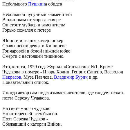
Небольшого
Пушкин
а обидев
Небольшой чугунный знаменитый
В одиноком от мороза сквере
Он стоит /дублер и заменитель/
Горько сожалея о потере
Юности и званья камер-юнкер
Славы песни девок в Кишиневе
Гончаровой в белой нижней юбке
Смерти с настоящей тишиною.
Это, кстати, 1959 год. Журнал «Синтаксис» №1. Кроме
Чудакова в номере - Игорь Холин, Генрих Сапгир, Всеволод
Некрасов
, Муза Павлова,
Владимир Бурич
и др.
Показательный список.
Иногда автор сам подсказывает читателю, где следует искать
поэта Сережу Чудакова.
На свете много чудаков.
Но интересней всех был он.
Поэт Сережа Чудаков -
Сбежавший с каторги Вийон.