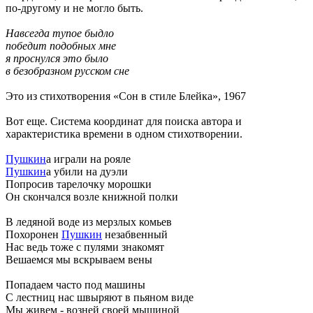
по-другому и не могло быть.
Навсегда тупое быдло
победит подобных мне
я проснулся это было
в безобразном русском сне
Это из стихотворения «Сон в стиле Блейка», 1967
Вот еще. Система координат для поиска автора и
характеристика времени в одном стихотворении.
Пушкин
а играли на рояле
Пушкин
а убили на дуэли
Попросив тарелочку морошки
Он скончался возле книжной полки
В ледяной воде из мерзлых комьев
Похоронен
Пушкин
незабвенный
Нас ведь тоже с пулями знакомят
Вешаемся мы вскрываем вены
Попадаем часто под машины
С лестниц нас швыряют в пьяном виде
Мы живем - возней своей мышиной