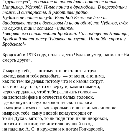
"хрущевскую", но дальше не пошли /или - почти не пошли.
Например, Уфлянд/. Иные пошли в драмоделы. В переводчики
тоже. В сценаристы. В работники радио.
Чудаков не пошел никуда. Если Боб Безменов /см./ из
биофизиков попал в богословы /и не он один/, то Чудаков, судя
по слухам, так и остался - циником.
Говорят, его стихи любит Бродский. По сообщению Лившица,
Бродский знает массу Чудакова наизусть. Но пойди спроси у
Бродского!»
Бродский в 1973 году, полагая, что Чудаков умер, написал «На
смерть друга».
Имяреку, тебе, — потому что не станет за труд
из-под камня тебя раздобыть, — от меня, анонима,
как по тем же делам: потому что и с камня сотрут,
так и в силу того, что я сверху и, камня помимо,
чересчур далеко, чтоб тебе различать голоса —
на эзоповой фене в отечестве белых головок,
где наощупь и слух наколол ты свои полюса
в мокром космосе злых корольков и визгливых сиповок;
имяреку, тебе, сыну вдовой кондукторши от
то ли Духа Святого, то ль поднятой пыли дворовой,
похитителю книг, сочинителю лучшей из од
на паденье А. С. в кружева и к ногам Гончаровой,