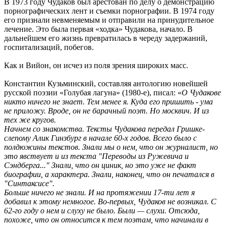
В 1973 году Чудаков был арестован по делу о демонстрацию
порнографических лент и съемки порнографии. В 1974 году
его признали невменяемым и отправили на принудительное
лечение. Это была первая «ходка» Чудакова, начало. В
дальнейшем его жизнь превратилась в череду задержаний,
госпитализаций, побегов.
Как и Вийон, он исчез из поля зрения широких масс.
Константин Кузьминский, составляя антологию новейшей
русской поэзии «Голубая лагуна» (1980-е), писал: «
О Чудакове
никто ничего не знает. Тем менее я. Куда его пришить - ума
не приложу. Вроде, он не барачный поэт. Но москвич. И из
тех же кругов.
Начнем со знакомства. Тексты Чудакова передал Гришке-
слепому Алик Гинзбург в начале 60-х годов. Всего было с
полдюжины текстов. Знали мы о нем, что он журналист, но
это явствует и из текста "Переводы из Ружевича и
Сэндберга..." Знали, что он циник, но это уже не факт
биографии, а характера. Знали, наконец, что он печатался в
"Синтаксисе".
Больше ничего не знали. И на протяжении 17-ти лет я
добавил к этому немногое. Во-первых, Чудаков не возникал. С
62-го году о нем и слуху не было. Были — слухи. Отсюда,
похоже, что он относится к тем поэтам, что начинали в