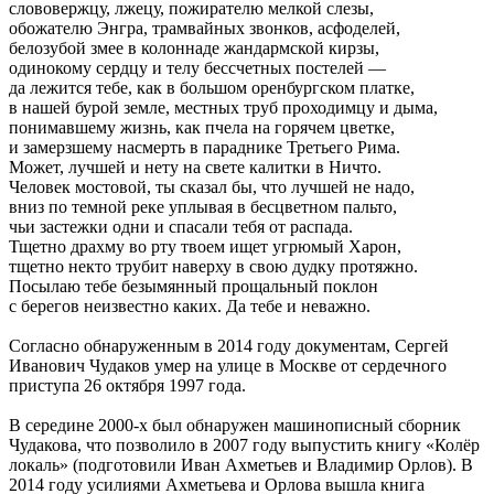
слововержцу, лжецу, пожирателю мелкой слезы,
обожателю Энгра, трамвайных звонков, асфоделей,
белозубой змее в колоннаде жандармской кирзы,
одинокому сердцу и телу бессчетных постелей —
да лежится тебе, как в большом оренбургском платке,
в нашей бурой земле, местных труб проходимцу и дыма,
понимавшему жизнь, как пчела на горячем цветке,
и замерзшему насмерть в параднике Третьего Рима.
Может, лучшей и нету на свете калитки в Ничто.
Человек мостовой, ты сказал бы, что лучшей не надо,
вниз по темной реке уплывая в бесцветном пальто,
чьи застежки одни и спасали тебя от распада.
Тщетно драхму во рту твоем ищет угрюмый Харон,
тщетно некто трубит наверху в свою дудку протяжно.
Посылаю тебе безымянный прощальный поклон
с берегов неизвестно каких. Да тебе и неважно.
Согласно обнаруженным в 2014 году документам, Сергей
Иванович Чудаков умер на улице в Москве от сердечного
приступа 26 октября 1997 года.
В середине 2000-х был обнаружен машинописный сборник
Чудакова, что позволило в 2007 году выпустить книгу «Колёр
локаль» (подготовили Иван Ахметьев и Владимир Орлов). В
2014 году усилиями Ахметьева и Орлова вышла книга