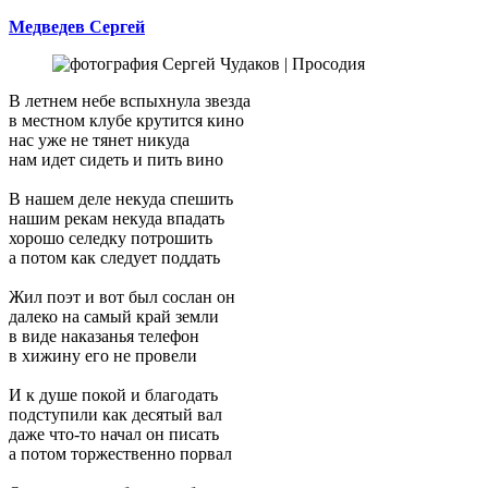
Медведев Сергей
В летнем небе вспыхнула звезда
в местном клубе крутится кино
нас уже не тянет никуда
нам идет сидеть и пить вино
В нашем деле некуда спешить
нашим рекам некуда впадать
хорошо селедку потрошить
а потом как следует поддать
Жил поэт и вот был сослан он
далеко на самый край земли
в виде наказанья телефон
в хижину его не провели
И к душе покой и благодать
подступили как десятый вал
даже что-то начал он писать
а потом торжественно порвал