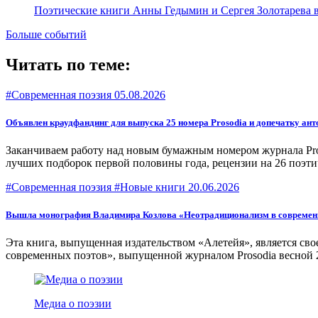
Поэтические книги Анны Гедымин и Сергея Золотарева 
Больше событий
Читать по теме:
#Современная поэзия
05.08.2026
Объявлен краудфандинг для выпуска 25 номера Prosodia и допечатку ан
Заканчиваем работу над новым бумажным номером журнала Pros
лучших подборок первой половины года, рецензии на 26 поэти
#Современная поэзия #Новые книги
20.06.2026
Вышла монография Владимира Козлова «Неотрадиционализм в современно
Эта книга, выпущенная издательством «Алетейя», является с
современных поэтов», выпущенной журналом Prosodia весной 
Медиа о поэзии