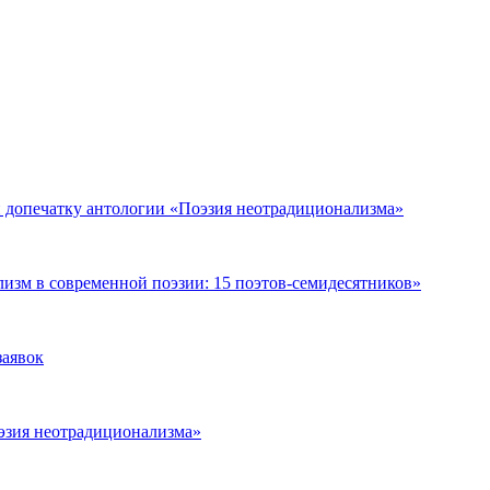
и допечатку антологии «Поэзия неотрадиционализма»
зм в современной поэзии: 15 поэтов-семидесятников»
заявок
оэзия неотрадиционализма»