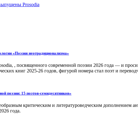
выпущены Prosodia
тологии «Поэзия неотрадиционализма»
odia, , посвященного современной поэзии 2026 года — и проси
ческих книг 2025-26 годов, фигурой номера стал поэт и перево
й поэзии: 15 поэтов-семидесятников»
воеобразным критическим и литературоведческим дополнением а
2026 года.