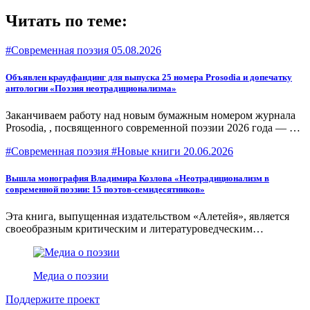
Читать по теме:
#Современная поэзия
05.08.2026
Объявлен краудфандинг для выпуска 25 номера Prosodia и допечатку
антологии «Поэзия неотрадиционализма»
Заканчиваем работу над новым бумажным номером журнала
Prosodia, , посвященного современной поэзии 2026 года — и
просим наших читателей помочь его напечатать. В номер
#Современная поэзия #Новые книги
20.06.2026
вошли 20 лучших подборок первой половины года, рецензии
на 26 поэтических книг 2025-26 годов, фигурой номера стал
поэт и переводчик Григорий Кружков.
Вышла монография Владимира Козлова «Неотрадиционализм в
современной поэзии: 15 поэтов-семидесятников»
Эта книга, выпущенная издательством «Алетейя», является
своеобразным критическим и литературоведческим
дополнением антологии «Поэзия неотрадиционализма: три
поколения современных поэтов», выпущенной журналом
Prosodia весной 2026 года.
Медиа о поэзии
Поддержите проект