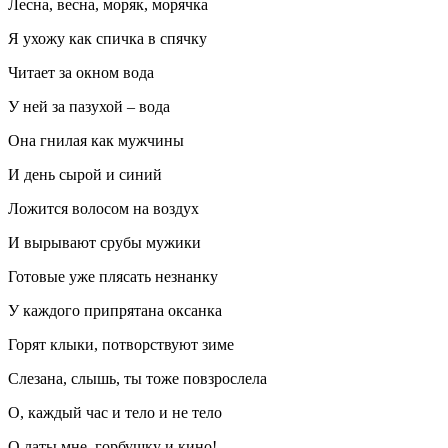
Лесна, весна, моряк, морячка
Я ухожу как спичка в спячку
Читает за окном вода
У ней за пазухой – вода
Она гнилая как мужчины
И день сырой и синий
Ложится волосом на воздух
И вырывают срубы мужики
Готовые уже плясать незнанку
У каждого припрятана оксанка
Горят клыки, потворствуют зиме
Слезана, слышь, ты тоже повзрослела
О, каждый час и тело и не тело
О латы мне, горбушку и кино!