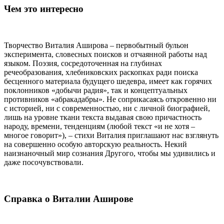
Чем это интересно
Творчество Виталия Аширова – первобытный бульон
эксперимента, словесных поисков и отчаянной работы над
языком. Поэзия, сосредоточенная на глубинах
речеобразования, хлебниковских раскопках ради поиска
бесценного материала будущего шедевра, имеет как горячих
поклонников «добычи радия», так и концептуальных
противников «абракадабры». Не соприкасаясь откровенно ни
с историей, ни с современностью, ни с личной биографией,
лишь на уровне ткани текста выдавая свою причастность
народу, времени, тенденциям (любой текст «и не хотя –
многое говорит»), – стихи Виталия приглашают нас взглянуть
на совершенно особую авторскую реальность. Некий
наизнаночный мир сознания Другого, чтобы мы удивились и
даже посочувствовали.
Справка о Виталии Аширове