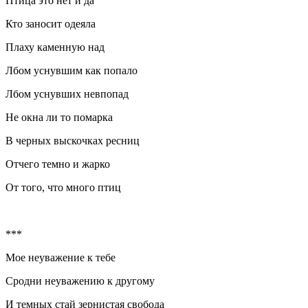
Птица это нет и да
Кто заносит одеяла
Плаху каменную над
Лбом уснувшим как попало
Лбом уснувших невпопад
Не окна ли то помарка
В черных выскочках ресниц
Отчего темно и жарко
От того, что много птиц
***
Мое неуважение к тебе
Сродни неуважению к другому
И темных стай зернистая свобода