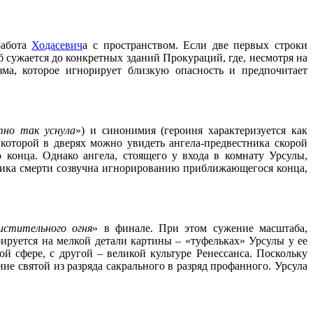
работа
Ходасевич
а с пространством. Если две первых строки
сужается до конкретных зданий Прокураций, где, несмотря на
зма, которое игнорирует близкую опасность и предпочитает
тно так уснула
») и синонимия (героиня характеризуется как
которой в дверях можно увидеть ангела-предвестника скорой
 конца. Однако ангела, стоящего у входа в комнату Урсулы,
тника смерти созвучна игнорированию приближающегося конца,
истительного огня
» в финале. При этом сужение масштаба,
ируется на мелкой детали картины – «туфельках» Урсулы у ее
й сфере, с другой – великой культуре Ренессанса. Поскольку
ие святой из разряда сакрального в разряд профанного. Урсула