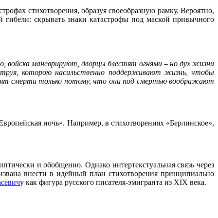
трофах стихотворения, образуя своеобразную рамку. Вероятно,
й гибели: скрывать знаки катастрофы под маской привычного
ю, войска маневрируют, дворцы блестят огнями – но дух жизни
 струя, которою насильственно поддерживают жизнь, чтобы
видят смерти только потому, что они под смертью воображают
«Европейская ночь». Например, в стихотворениях «Берлинское»,
иптически и обобщенно. Однако интертекстуальная связь через
ризвана внести в идейный план стихотворения принципиально
асевич
у как фигура русского писателя-эмигранта из XIX века.