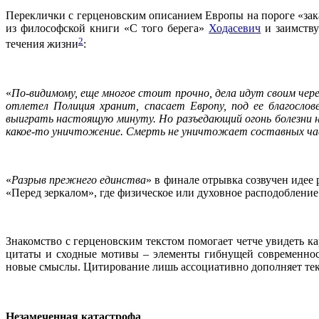
Переклички с герценовским описанием Европы на пороге «зака
из философской книги «С того берега»
Ходасевич
и заимству
2
течения жизни
:
«
По-видимому, еще многое стоит прочно, дела идут своим чер
отлетел Полиция хранит, спасает Европу, под ее благосло
выиграть настоящую минуту. Но разъедающий огонь болезни н
какое-то уничтожение. Смерть не уничтожает составных час
«
Разрыв прежнего единства
» в финале отрывка созвучен идее
«Перед зеркалом», где физическое или духовное расподобление
Знакомство с герценовским текстом помогает четче увидеть к
цитаты и сходные мотивы – элементы гибнущей современност
новые смыслы. Цитирование лишь ассоциативно дополняет текст
Незамеченная катастрофа