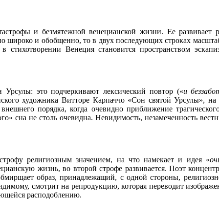
атастрофы и безмятежной венецианской жизни. Ее развивает 
о широко и обобщенно, то в двух последующих строках масштаб 
 в стихотворении Венеция становится пространством эскапи
 Урсулы: это подчеркивают лексический повтор («
и беззабо
ского художника Витторе Карпаччо «Сон святой Урсулы», на 
 внешнего порядка, когда очевидно приближение трагического
ого» сна не столь очевидна. Невидимость, незамеченность вес
строфу религиозным значением, на что намекает и идея «
оч
ианскую жизнь, во второй строфе развивается. Поэт концентр
обмирщает образ, принадлежащий, с одной стороны, религиозно
идимому, смотрит на репродукцию, которая переводит изображен
гающейся расподоблению.