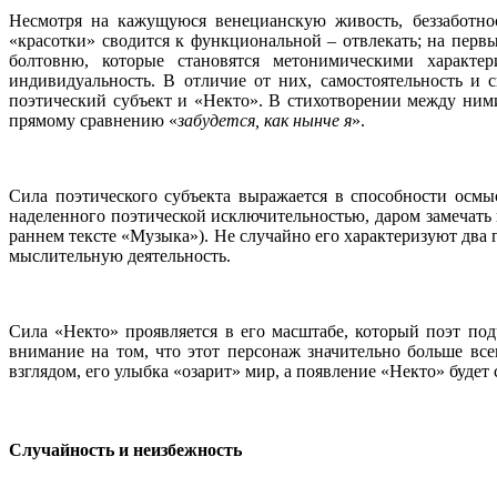
Несмотря на кажущуюся венецианскую живость, беззаботност
«красотки» сводится к функциональной – отвлекать; на перв
болтовню, которые становятся метонимическими характе
индивидуальность. В отличие от них, самостоятельность и
поэтический субъект и «Некто». В стихотворении между ними 
прямому сравнению «
забудется, как нынче я
».
Сила поэтического субъекта выражается в способности осмыс
наделенного поэтической исключительностью, даром замечать 
раннем тексте «Музыка»). Не случайно его характеризуют два 
мыслительную деятельность.
Сила «Некто» проявляется в его масштабе, который поэт по
внимание на том, что этот персонаж значительно больше все
взглядом, его улыбка «озарит» мир, а появление «Некто» будет 
Случайность и неизбежность