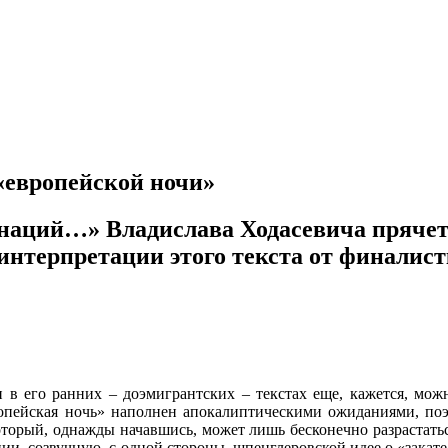
 «европейской ночи»
 наций…» Владислава Ходасевича прячет
 интерпретации этого текста от финалис
и в его ранних – доэмигрантских – текстах еще, кажется, мож
ропейская ночь» наполнен апокалиптическими ожиданиями, поэ
который, однажды начавшись, может лишь бесконечно разрастат
ции, созвучную, с одной стороны, шпенглеровской идее о «закат