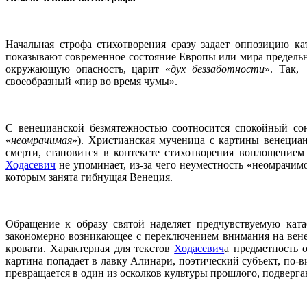
Начальная строфа стихотворения сразу задает оппозицию к
показывают современное состояние Европы или мира предельн
окружающую опасность, царит «
дух беззаботности
». Так,
своеобразный «пир во время чумы».
С венецианской безмятежностью соотносится спокойный сон
«
неомрачимая
»). Христианская мученица с картины венециан
смерти, становится в контексте стихотворения воплощением
Ходасевич
не упоминает, из-за чего неуместность «неомрачим
которым занята гибнущая Венеция.
Обращение к образу святой наделяет предчувствуемую ката
закономерно возникающее с переключением внимания на венец
кровати. Характерная для текстов
Ходасевич
а предметность 
картина попадает в лавку Алинари, поэтический субъект, по-в
превращается в один из осколков культуры прошлого, подвер