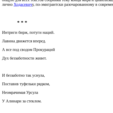
лично
Ходасевич
у, по-эмигрантски разочарованному в совреме
* * *
Интриги бирж, потуги наций.
Лавина движется вперед.
А все под сводом Прокураций
Дух беззаботности живет.
И беззаботно так уснула,
Поставив туфельки рядком,
Неомрачимая Урсула
У Алинари за стеклом.