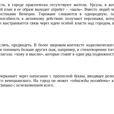
ь, в городе практически отсутствуют жители. Урсула, в кот
ый план в ее образе выходит атрибут – «шаль». Вместо людей 
ристиками Венеции. Горожане сливаются в однородную, па
 способность к активному действию получают персонажи, кото
выстраивается связь через идею особой власти над городом, в
лять, предвидеть. В более широком контексте ходасевического
и понимать больше других (как, например, в стихотворении того
глагола: «хожу и мыслю», которые ставят в один ряд подвижность
дчеркивает через написание с прописной буквы, вводящее рел
го венецианского. На город он может «
однажды поглядеть
» к
связано с исчезновением всего.