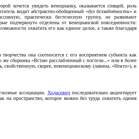
орой хочется увидеть венецианку, оказывается спящей, роль
читатель видит абстрактно-обобщенный «
дух беззаботности
» и
ссивную, практически бестелесную группу, не развивают
рые подчеркнуто отделены от венецианской повседневности:
озможности охватить его как единое целое, а также благодаря
 творчества она соотносится с его восприятием субъекта как
 же сборника «Встаю расслабленный с постели...» или в более
, свойственную, скорее, невенецианскому (лавина, «Некто»), и
игиозные ассоциации.
Ходасевич
последовательно акцентирует
ак на пространство, которое можно без труда охватить одним