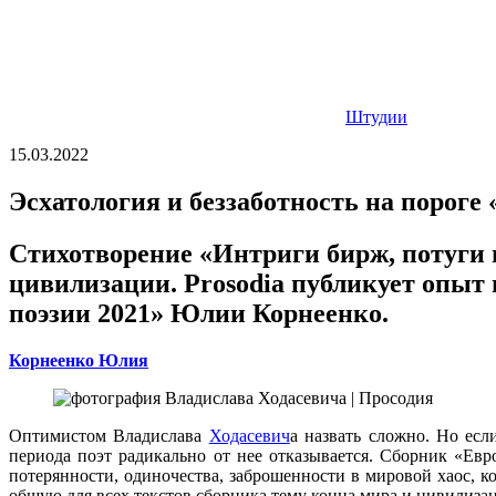
Штудии
15.03.2022
Эсхатология и беззаботность на пороге
Стихотворение «Интриги бирж, потуги
цивилизации. Prosodia публикует опыт
поэзии 2021» Юлии Корнеенко.
Корнеенко Юлия
Оптимистом Владислава
Ходасевич
а назвать сложно. Но есл
периода поэт радикально от нее отказывается. Сборник «Ев
потерянности, одиночества, заброшенности в мировой хаос, 
общую для всех текстов сборника тему конца мира и цивилиза