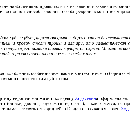
та» наиболее явно проявляются в начальной и заключительной с
ет основной способ говорить об общеевропейской и всемирно
едом, судьи судят, церкви открыты, биржи кипят деятельность
вением и кровом стоят троны и алтари, это гальваническая
е потушен, его вогнали только внутрь, он скрыт. Многие не 
тей, а развязывает их от прежнего единства
».
 расподобления, особенно значимой в контексте всего сборника 
 связано с поэтическим субъектом.
артину европейской жизни, которая у
Ходасевич
а оформлена элл
и (биржи, дворцы, «дух жизни», огонь), – как кажется, не п
, намечает связь с традицией, а Герцен оказывается важен
Ход