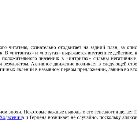
ого читателя, сознательно отодвигает на задний план, за оп
ок. В «интригах» и «потугах» выражается внутреннее действие,
положительного значения: в «интригах» сильны негативные
м результатом. Активное движение возникает в следующей стро
атичных явлений в назывном первом предложении, лавина во вт
ием эпохи. Некоторые важные выводы о его генеалогии делает 
Ходасевич
а и Герцена возникает не случайно, поскольку аллю