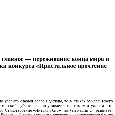
 главное — переживание конца мира и
тки конкурса «Пристальное прочтение
но уловить слабый голос надежды, то в стихах эмигрантского
тический субъект словно упивается трагизмом и ужасом – от
ься. Стихотворение «Интриги бирж, потуги наций…» развивает
е Европы». С другой стороны, ощущение небезопасности близко