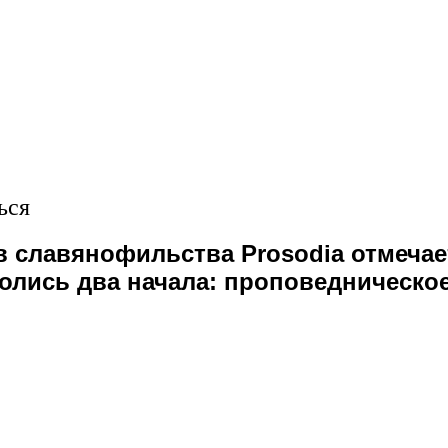
ься
ов славянофильства Prosodia отмечае
олись два начала: проповедническое