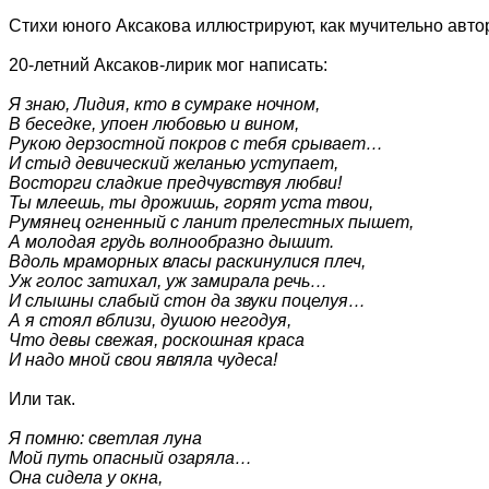
Стихи юного Аксакова иллюстрируют, как мучительно автор
20-летний Аксаков-лирик мог написать:
Я знаю, Лидия, кто в сумраке ночном,
В беседке, упоен любовью и вином,
Рукою дерзостной покров с тебя срывает…
И стыд девический желанью уступает,
Восторги сладкие предчувствуя любви!
Ты млеешь, ты дрожишь, горят уста твои,
Румянец огненный с ланит прелестных пышет,
А молодая грудь волнообразно дышит.
Вдоль мраморных власы раскинулися плеч,
Уж голос затихал, уж замирала речь…
И слышны слабый стон да звуки поцелуя…
А я стоял вблизи, душою негодуя,
Что девы свежая, роскошная краса
И надо мной свои являла чудеса!
Или так.
Я помню: светлая луна
Мой путь опасный озаряла…
Она сидела у окна,