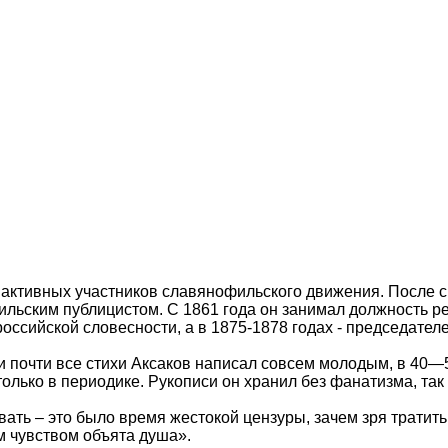
з активных участников славянофильского движения. После с
ильским публицистом. С 1861 года он занимал должность ре
сийской словесности, а в 1875-1878 годах - председателе
 и почти все стихи Аксаков написал совсем молодым, в 40—
только в периодике. Рукописи он хранил без фанатизма, так
вать – это было время жестокой цензуры, зачем зря тратит
м чувством объята душа».