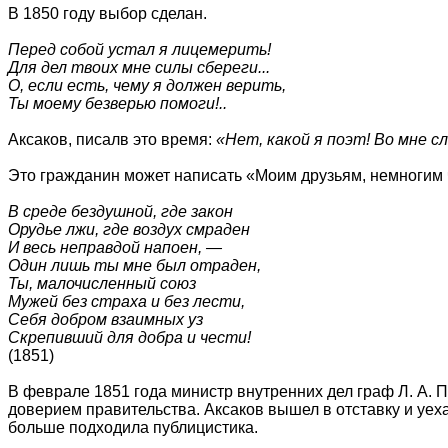
В 1850 году выбор сделан.
Перед собой устал я лицемерить!
Для дел твоих мне силы сбереги...
О, если есть, чему я должен верить,
Ты моему безверью помоги!..
Аксаков, писалв это время:
«Нет, какой я поэт! Во мне 
Это гражданин может написать «Моим друзьям, немногим 
В среде бездушной, где закон
Орудье лжи, где воздух смраден
И весь неправдой напоен, —
Один лишь ты мне был отраден,
Ты, малочисленный союз
Мужей без страха и без лести,
Себя добром взаимных уз
Скрепивший для добра и чести!
(1851)
В феврале 1851 года министр внутренних дел граф Л. А. 
доверием правительства. Аксаков вышел в отставку и уех
больше подходила публицистика.