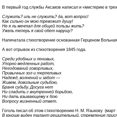
В первый год службы Аксаков написал и «мистерию в тре
Служить? иль не служить? да, вот вопрос!
Как сильно он мою тревожит душу!
Не я ль мечтал для общей пользы жить?
Ужель теперь я свой обет нарушу?
Напечатала стихотворение основанная Герценом Вольная р
А вот отрывок из стихотворения 1845 года.
Среди удобных и ленивых,
Упорно медленных работ,
Негодований говорливых,
Привычных зол и терпеливых
Надежд, волнений и забот —
Живем, довольные судьбою,
Браня судьбу. Досуга нет
Ни сладить с внутренней борьбою,
Ни дать взывающему к бою
Вопросу жизненный ответ.
Гоголь писал об этом стихотворению H. M. Языкову (март 
В юноше виден талант решительный, стремление приспо