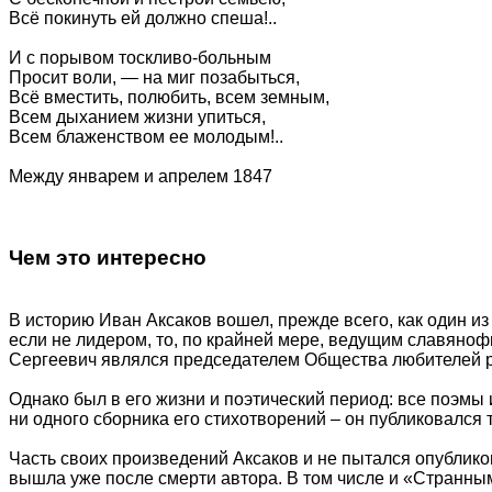
Всё покинуть ей должно спеша!..
И с порывом тоскливо-больным
Просит воли, — на миг позабыться,
Всё вместить, полюбить, всем земным,
Всем дыханием жизни упиться,
Всем блаженством ее молодым!..
Между январем и апрелем 1847
Чем это интересно
В историю Иван Аксаков вошел, прежде всего, как один и
если не лидером, то, по крайней мере, ведущим славяноф
Сергеевич являлся председателем Общества любителей рос
Однако был в его жизни и поэтический период: все поэмы
ни одного сборника его стихотворений – он публиковался 
Часть своих произведений Аксаков и не пытался опублико
вышла уже после смерти автора. В том числе и «Странны