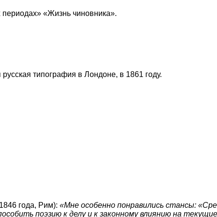
х периодах» «Жизнь чиновника».
усская типография в Лондоне, в 1861 году.
1846 года, Рим):
«Мне особенно понравились стансы: «Ср
собить поэзию к делу и к законному влиянию на текущи