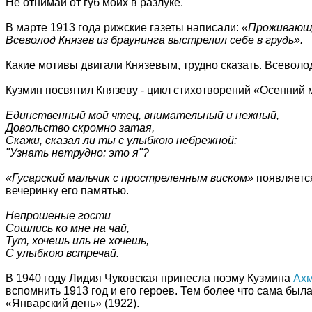
Не отнимай от губ моих в разлуке.
В марте 1913 года рижские газеты написали:
«Проживающи
Всеволод Князев из браунинга выстрелил себе в грудь».
Какие мотивы двигали Князевым, трудно сказать. Всеволод
Кузмин посвятил Князеву - цикл стихотворений «Осенний 
Единственный мой чтец, внимательный и нежный,
Довольство скромно затая,
Скажи, сказал ли ты с улыбкою небрежной:
"Узнать нетрудно: это я"?
«Гусарский мальчик с простреленным виском»
появляется
вечеринку его памятью.
Непрошеные гости
Сошлись ко мне на чай,
Тут, хочешь иль не хочешь,
С улыбкою встречай.
В 1940 году Лидия Чуковская принесла поэму Кузмина
Ах
вспомнить 1913 год и его героев. Тем более что сама бы
«Январский день» (1922).