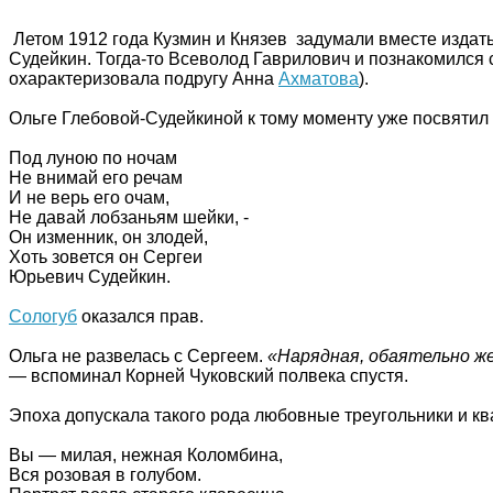
Летом 1912 года Кузмин и Князев задумали вместе изда
Судейкин. Тогда-то Всеволод Гаврилович и познакомился
охарактеризовала подругу Анна
Ахматова
).
Ольге Глебовой-Судейкиной к тому моменту уже посвятил 
Под луною по ночам
Не внимай его речам
И не верь его очам,
Не давай лобзаньям шейки, -
Он изменник, он злодей,
Хоть зовется он Сергеи
Юрьевич Судейкин.
Сологуб
оказался прав.
Ольга не развелась с Сергеем.
«Нарядная, обаятельно же
— вспоминал Корней Чуковский полвека спустя.
Эпоха допускала такого рода любовные треугольники и к
Вы — милая, нежная Коломбина,
Вся розовая в голубом.