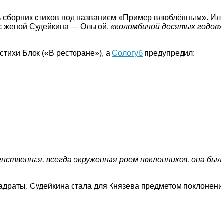
ть сборник стихов под названием «Пример влюблённым». И
 с женой Судейкина — Ольгой,
«коломбиной десятых годов»
стихи Блок («В ресторане»), а
Сологуб
предупредил:
нственная, всегда окруженная роем поклонников, она бы
вадраты. Судейкина стала для Князева предметом поклонен