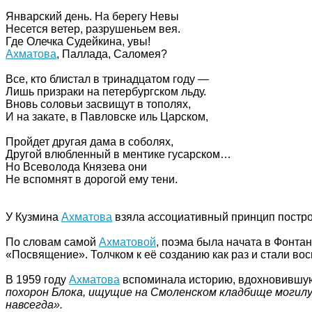
Январский день. На берегу Невы
Несется ветер, разрушеньем вея.
Где Олечка Судейкина, увы!
Ахматова
, Паллада, Саломея?
Все, кто блистал в тринадцатом году —
Лишь призраки на петербургском льду.
Вновь соловьи засвищут в тополях,
И на закате, в Павловске иль Царском,
Пройдет другая дама в соболях,
Другой влюбленный в ментике гусарском…
Но Всеволода Князева они
Не вспомнят в дорогой ему тени.
У Кузмина
Ахматова
взяла ассоциативный принцип построе
По словам самой
Ахматовой
, поэма была начата в Фонтан
«Посвящение». Толчком к её созданию как раз и стали во
В 1959 году
Ахматова
вспоминала историю, вдохновившую 
похорон Блока, ищущие на Смоленском кладбище могилу 
навсегда».