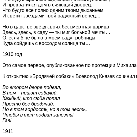
И превратился дом в сияющий дворец.
Что будто все полно одним твоим дыханьем,
И светит звёздами твой радужный венец…
Но в царстве звёзд своих бессмертная царица,
Здесь, здесь, в саду — ты миг больной мечты…
О, если б не было в моем саду гробницы,
Куда сойдешь с восходом солнца ты…
1910 год
Это самое первое, опубликованное по протекции Михаила
К открытию «Бродячей собаки» Всеволод Князев сочинил г
Во втором дворе подвал,
В нем – приют собачий.
Каждый, кто сюда попал
Просто бес бродячий.
Но в том гордость, но в том честь,
Чтобы в тот подвал залезть!
Гав!
1911