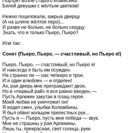
Портрет возле старого клавесина
Белой девушки с жёлтым цветком!
Нежно поцеловали, закрыв дверцу
(А на шляпе жёлтое перо)...
И разве не больно, не больно сердцу
Знать, что я только Пьеро, Пьеро?
Или так:
Сонет (Пьеро, Пьеро, — счастливый, но Пьеро я!)
Пьеро, Пьеро, — счастливый, но Пьеро я!
И навсегда я быть им осужден.
Не странно ли — нас четверо и трое,
И я один влюблен — и отделен!
Ах, рая дверь мне преграждают двое,
Но в «первый рай» я все равно введен, —
Пусть Арлекин закутан в плащ героя.
Моей любви не уничтожит он!
Я видел смех, улыбки Коломбины,
Я был обвит кольцом прелестных рук…
Пусть я — Пьеро, пусть мне победа — звук,
Мне не страшны у рая Арлекины,
Лишь ты, прекрасная, свет солнца, руки