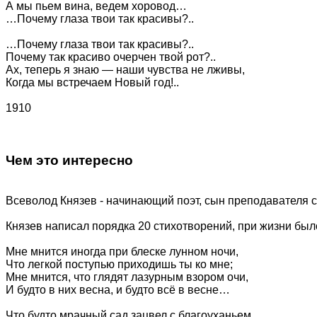
А мы пьем вина, ведем хоровод…
…Почему глаза твои так красивы?..
…Почему глаза твои так красивы?..
Почему так красиво очерчен твой рот?..
Ах, теперь я знаю — наши чувства не лживы,
Когда мы встречаем Новый год!..
1910
Чем это интересно
Всеволод Князев - начинающий поэт, сын преподавателя 
Князев написал порядка 20 стихотворений, при жизни был
Мне мнится иногда при блеске лунном ночи,
Что легкой поступью приходишь ты ко мне;
Мне мнится, что глядят лазурным взором очи,
И будто в них весна, и будто всё в весне…
Что будто мрачный сад зацвел с благоуханьем,