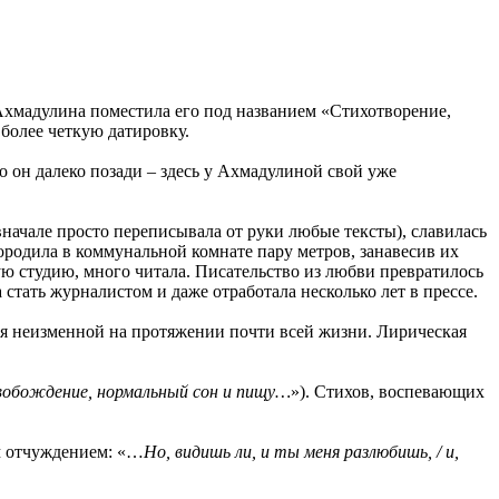
Ахмадулина поместила его под названием «Стихотворение,
 более четкую датировку.
о он далеко позади – здесь у Ахмадулиной свой уже
вначале просто переписывала от руки любые тексты), славилась
ородила в коммунальной комнате пару метров, занавесив их
ую студию, много читала. Писательство из любви превратилось
стать журналистом и даже отработала несколько лет в прессе.
ся неизменной на протяжении почти всей жизни. Лирическая
свобождение, нормальный сон и пищу…
‎»). Стихов, воспевающих
 отчуждением: «…
Но, видишь ли, и ты меня разлюбишь, / и,