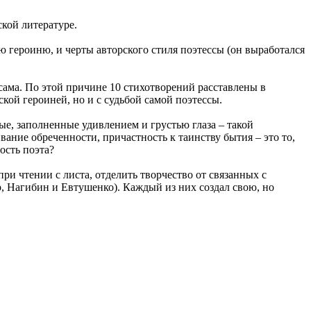
ской литературе.
 героиню, и черты авторского стиля поэтессы (он выработался
 сама. По этой причине 10 стихотворений расставлены в
кой героиней, но и с судьбой самой поэтессы.
ые, заполненные удивлением и грустью глаза – такой
ание обреченности, причастность к таинству бытия – это то,
ость поэта?
при чтении с листа, отделить творчество от связанных с
р, Нагибин и Евтушенко). Каждый из них создал свою, но