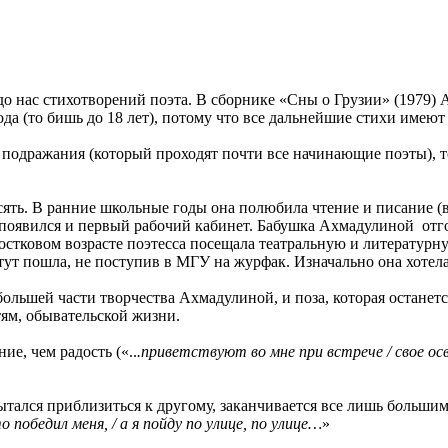
 нас стихотворений поэта. В сборнике «Сны о Грузии‎» (1979) 
ода (то бишь до 18 лет), потому что все дальнейшие стихи имеют
д подражания (который проходят почти все начинающие поэты), т
есять. В ранние школьные годы она полюбила чтение и писание (
е появился и первый рабочий кабинет. Бабушка Ахмадулиной отг
ростковом возрасте поэтесса посещала театральную и литературн
ут пошла, не поступив в МГУ на журфак. Изначально она хотела 
льшей части творчества Ахмадулиной, и поза, которая останет
ям, обывательской жизни.
ие, чем радость («..
.приветствуют во мне при встрече / свое о
тался приблизиться к другому, заканчивается все лишь б
о
льшим
 победил меня, / а я пойду по улице, по улице…
»