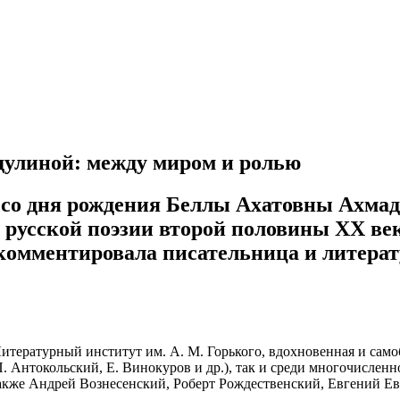
дулиной: между миром и ролью
ет со дня рождения Беллы Ахатовны Ахма
 русской поэзии второй половины XX ве
комментировала писательница и литерат
итературный институт им. А. М. Горького, вдохновенная и сам
П. Антокольский, Е. Винокуров и др.), так и среди многочислен
акже Андрей Вознесенский, Роберт Рождественский, Евгений Ев