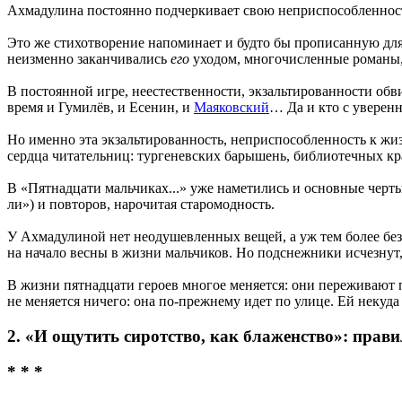
Ахмадулина постоянно подчеркивает свою неприспособленнос
Это же стихотворение напоминает и будто бы прописанную для 
неизменно заканчивались
его
уходом, многочисленные романы, 
В постоянной игре, неестественности, экзальтированности об
время и Гумилёв, и Есенин, и
Маяковский
… Да и кто с уверенн
Но именно эта экзальтированность, неприспособленность к жиз
сердца читательниц: тургеневских барышень, библиотечных кр
В «Пятнадцати мальчиках...» уже наметились и основные черт
ли») и повторов, нарочитая старомодность.
У Ахмадулиной нет неодушевленных вещей, а уж тем более безд
на начало весны в жизни мальчиков. Но подснежники исчезнут, 
В жизни пятнадцати героев многое меняется: они переживают 
не меняется ничего: она по-прежнему идет по улице. Ей некуда
2.‎ «И ощутить сиротство, как блаженство»: прав
* * *