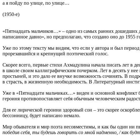
а я пойду по улице, по улице…
(1950-е)
«Пятнадцать мальчиков…» – одно из самых ранних дошедших до
написанное давно», но предполагаю, что создано оно до 1955 г
Уже по этому тексту мы видим, что если у автора и был перио
прорезавшийся и крепнущий поэтический голос.
Скорее всего, первые стихи Ахмадулина начала писать лет в д
в школе своим каллиграфическим почерком. Лет в десять у не
простыней, и это дало ее внучке возможность сочинять. В под
в страсть, в жизненную необходимость. В Литературный инстит
Уже в «Пятнадцати мальчиках…» виден и основной конфликт бо
героиня противопоставляет себя обычным человеческим радост
Для ее лирической героини здоровый сон – это скорее оскорблен
бессонницу, будет написано немало.
Мир обывателя и мир поэта несовместимы, и как бы один ни пы
победив себя, ты будешь говорить со мной надменно, / как будто