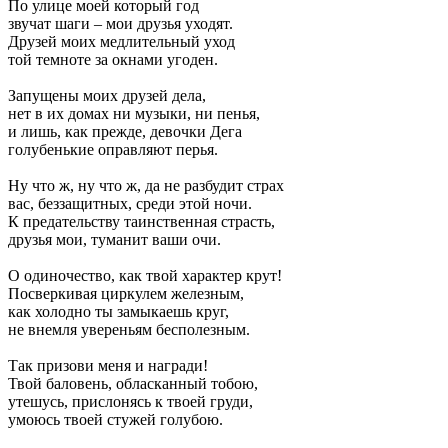
По улице моей который год
звучат шаги – мои друзья уходят.
Друзей моих медлительный уход
той темноте за окнами угоден.
Запущены моих друзей дела,
нет в их домах ни музыки, ни пенья,
и лишь, как прежде, девочки Дега
голубенькие оправляют перья.
Ну что ж, ну что ж, да не разбудит страх
вас, беззащитных, среди этой ночи.
К предательству таинственная страсть,
друзья мои, туманит ваши очи.
О одиночество, как твой характер крут!
Посверкивая циркулем железным,
как холодно ты замыкаешь круг,
не внемля увереньям бесполезным.
Так призови меня и награди!
Твой баловень, обласканный тобою,
утешусь, прислонясь к твоей груди,
умоюсь твоей стужей голубою.