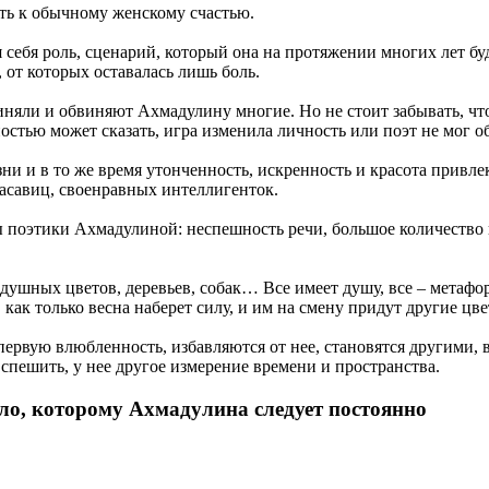
ть к обычному женскому счастью.
себя роль, сценарий, который она на протяжении многих лет бу
от которых оставалась лишь боль.
виняли и обвиняют Ахмадулину многие. Но не стоит забывать, ч
остью может сказать, игра изменила личность или поэт не мог о
ни и в то же время утонченность, искренность и красота привл
асавиц, своенравных интеллигенток.
ы поэтики Ахмадулиной: неспешность речи, большое количество 
ушных цветов, деревьев, собак… Все имеет душу, все – метафор
как только весна наберет силу, и им на смену придут другие цве
первую влюбленность, избавляются от нее, становятся другими,
 спешить, у нее другое измерение времени и пространства.
ило, которому Ахмадулина следует постоянно