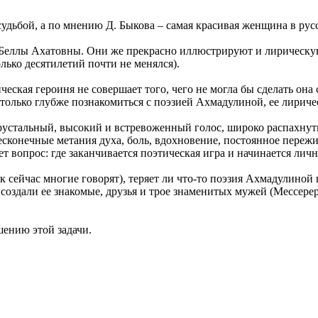
судьбой, а по мнению Д. Быкова – самая красивая женщина в рус
 Беллы Ахатовны. Они же прекрасно иллюстрируют и лирическую
олько десятилетий почти не менялся).
еская героиня не совершает того, чего не могла бы сделать она
только глубже познакомиться с поэзией Ахмадулиной, ее лиричес
хрустальный, высокий и встревоженный голос, широко распахнут
конечные метания духа, боль, вдохновение, постоянное пережив
т вопрос: где заканчивается поэтическая игра и начинается личн
к сейчас многие говорят), теряет ли что-то поэзия Ахмадулиной 
 создали ее знакомые, друзья и трое знаменитых мужей (Мессере
шению этой задачи.