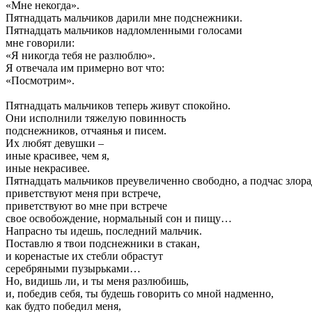
«Мне некогда».
Пятнадцать мальчиков дарили мне подснежники.
Пятнадцать мальчиков надломленными голосами
мне говорили:
«Я никогда тебя не разлюблю».
Я отвечала им примерно вот что:
«Посмотрим».
Пятнадцать мальчиков теперь живут спокойно.
Они исполнили тяжелую повинность
подснежников, отчаянья и писем.
Их любят девушки –
иные красивее, чем я,
иные некрасивее.
Пятнадцать мальчиков преувеличенно свободно, а подчас злор
приветствуют меня при встрече,
приветствуют во мне при встрече
свое освобождение, нормальный сон и пищу…
Напрасно ты идешь, последний мальчик.
Поставлю я твои подснежники в стакан,
и коренастые их стебли обрастут
серебряными пузырьками…
Но, видишь ли, и ты меня разлюбишь,
и, победив себя, ты будешь говорить со мной надменно,
как будто победил меня,