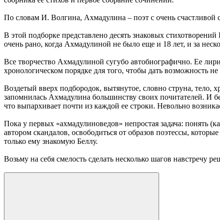
По словам И. Волгина, Ахмадулина – поэт с очень счастливой 
В этой подборке представлено десять знаковых стихотворений
очень рано, когда Ахмадулиной не было еще и 18 лет, и за неск
Все творчество Ахмадулиной сугубо автобиографично. Ее лирич
хронологическом порядке для того, чтобы дать возможность не 
Воздетый вверх подбородок, вытянутое, словно струна, тело, 
запомнилась Ахмадулина большинству своих почитателей. И бес
что выпархивает почти из каждой ее строки. Невольно возникае
Пока у первых «ахмадулиноведов» непростая задача: понять (ка
автором скандалов, освободиться от образов поэтессы, которые
только ему знакомую Беллу.
Возьму на себя смелость сделать несколько шагов навстречу ре